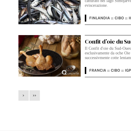
catturato nel lago Simojärv
eviscerazione.
FINLANDIA :: CIBO :: I
Confit d’oie du S
Il Confit d'oie du Sud-Ouest 
esclusivamente da oche Oie
successivmente cotte lentam
FRANCIA :: CIBO :: IGP
>
>>