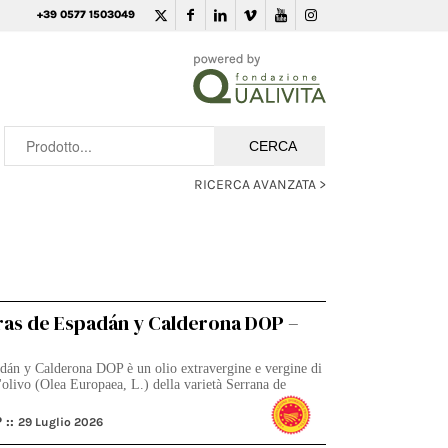
+39 0577 1503049
RICERCA AVANZATA >
rras de Espadán y Calderona DOP –
adán y Calderona DOP è un olio extravergine e vergine di
ll'olivo (Olea Europaea, L.) della varietà Serrana de
 ::
29 Luglio 2026