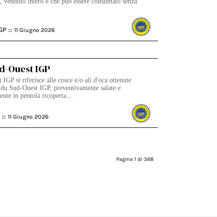
i, venduto intero e che può essere consumato senza
GP ::
11 Giugno 2026
ud-Ouest IGP
IGP si riferisce alle cosce e/o ali d'oca ottenute
 du Sud-Ouest IGP, preventivamente salate e
ente in pentola ricoperta…
 ::
11 Giugno 2026
Pagina 1 di 368