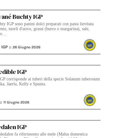
vané Buchty IGP
ty IGP sono panini dolci preparati con pasta lievitata
to, tuorli d'uovo, grassi (burro o margarina), sale,
lio…
 IGP ::
26 Giugno 2026
edible IGP
IGP corrisponde ai tuberi della specie Solanum tuberosum
aka, Jaerla, Kelly e Spunta.
::
11 Giugno 2026
edalen IGP
ledalen fa riferimento alle mele (Malus domestica