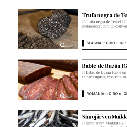
Trufa negra de Te
Il Trufa negra de Teruel IGP
melanosporum Vitt. coltivat
SPAGNA :: CIBO :: IGP 
Babic de Buzău I
Il Babic de Buzău IGP è un 
in parti uguali, insaccato i
ROMANIA :: CIBO :: IG
Simojärven Muikk
Il Simojärven Muikku IGP si