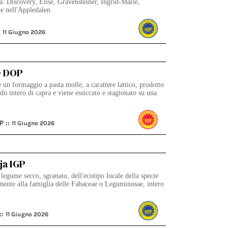
à: Discovery, Elise, Gravensteiner, Ingrid-Marie,
te nell'Äppledalen.
:
11 Giugno 2026
le DOP
 un formaggio a pasta molle, a carattere lattico, prodotto
do intero di capra e viene essiccato e stagionato su una
P ::
11 Giugno 2026
ja IGP
legume secco, sgranato, dell'ecotipo locale della specie
nente alla famiglia delle Fabaceae o Leguminosae, intero
::
11 Giugno 2026