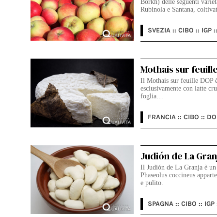
Borkh) delle seguenti variet
Rubinola e Santana, coltiva
SVEZIA :: CIBO :: IGP :
Mothais sur feuil
Il Mothais sur feuille DOP è
esclusivamente con latte cru
foglia…
FRANCIA :: CIBO :: DO
Judión de La Gran
Il Judión de La Granja è un 
Phaseolus coccineus apparte
e pulito.
SPAGNA :: CIBO :: IGP 