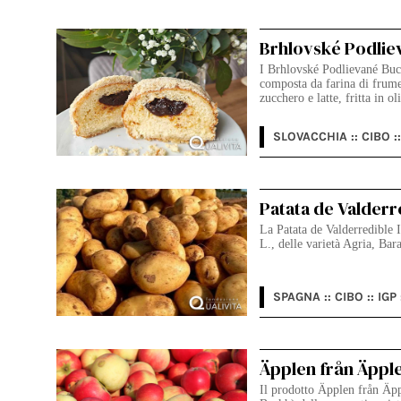
Brhlovské Podlie
I Brhlovské Podlievané Buch
composta da farina di frumen
zucchero e latte, fritta in o
SLOVACCHIA :: CIBO ::
Patata de Valderr
La Patata de Valderredible 
L., delle varietà Agria, Bar
SPAGNA :: CIBO :: IGP 
Äpplen från Äppl
Il prodotto Äpplen från Äpp