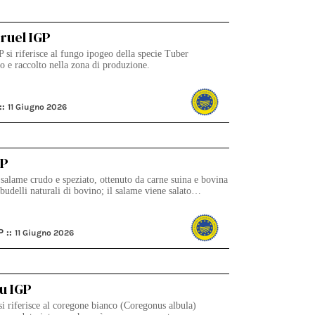
ruel IGP
 si riferisce al fungo ipogeo della specie Tuber
o e raccolto nella zona di produzione.
::
11 Giugno 2026
GP
salame crudo e speziato, ottenuto da carne suina e bovina
n budelli naturali di bovino; il salame viene salato…
P ::
11 Giugno 2026
u IGP
 riferisce al coregone bianco (Coregonus albula)