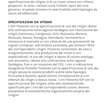
specificazione da vitigno, è di un rosso vivace con riflessi
porporini; al naso i sentori sono fruttati, tipici del vino
giovane; al palato tornano le note fruttate nelle tipologie da
secco ad abboccato.
SPECIFICAZIONI DA VITIGNO
L’IGP Trexenta con la specificazione di uno dei vitigni idonei
alla coltivazione nella regione Sardegna con l’esclusione dei
vitigni Cannonau, Carignano, Girò, Malvasia, Monica,
Moscato, Nasco, Nuragus, Semidano, Vermentino e
Vernaccia è riservata ai vini ottenuti da uve provenienti da
vigneti composti, nell’ambito aziendale, per almeno l’85%
dai corrispondenti vitigni. Possono concorrere, da sole o
congiuntamente, alla produzione dei mosti e vini
sopraindicati, le uve dei vitigni a bacca di colore analogo,
non aromatici, idonei alla coltivazione nella regione
Sardegna, fino a un massimo del 15%. I vini a Indicazione
Geografica Protetta Trexenta con la specificazione di uno dei
vitigni possono essere prodotti anche nelle tipologie
Frizzante e Novello, quest’ultimo limitatamente ai vini
ottenuti da vitigni a bacca rossa. I vini Trexenta IGP con la
specificazione del vitigno, oltre alle caratteristiche
specificate per i vini del corrispondente colore, devono
presentare le caratteristiche organolettiche proprie del
vitigno.