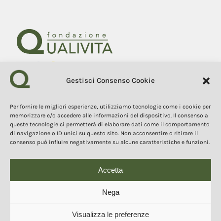
Gestisci Consenso Cookie
Fondazione Qualivita
Sede Via Fontebranda 69
53100 Siena (Si) Italy
Per fornire le migliori esperienze, utilizziamo tecnologie come i cookie per
Tel. +39 0577 1503049
memorizzare e/o accedere alle informazioni del dispositivo. Il consenso a
queste tecnologie ci permetterà di elaborare dati come il comportamento
di navigazione o ID unici su questo sito. Non acconsentire o ritirare il
COPYRIGHT 2025
consenso può influire negativamente su alcune caratteristiche e funzioni.
I contenuti, i testi e le immagini di questo sito web sono di
proprietà della Fondazione Qualivita e sono protetti dal diritto
d’autore e dalla normativa sulla proprietà intellettuale. È vietata la
copia, la riproduzione, la redistribuzione e la pubblicazione, in
Accetta
qualsiasi forma, dei contenuti e delle immagini senza espressa
autorizzazione dell’autore.
Nega
Visualizza le preferenze
© 2025 Copyright - Fondazione Qualivita :: Credits:
IDEM ADV Grafica web