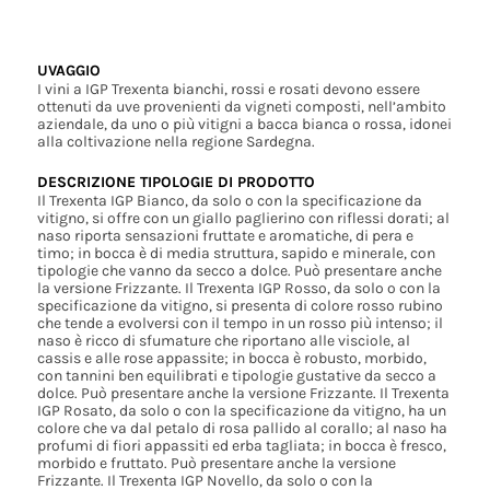
UVAGGIO
I vini a IGP Trexenta bianchi, rossi e rosati devono essere
ottenuti da uve provenienti da vigneti composti, nell’ambito
aziendale, da uno o più vitigni a bacca bianca o rossa, idonei
alla coltivazione nella regione Sardegna.
DESCRIZIONE TIPOLOGIE DI PRODOTTO
Il Trexenta IGP Bianco, da solo o con la specificazione da
vitigno, si offre con un giallo paglierino con riflessi dorati; al
naso riporta sensazioni fruttate e aromatiche, di pera e
timo; in bocca è di media struttura, sapido e minerale, con
tipologie che vanno da secco a dolce. Può presentare anche
la versione Frizzante. Il Trexenta IGP Rosso, da solo o con la
specificazione da vitigno, si presenta di colore rosso rubino
che tende a evolversi con il tempo in un rosso più intenso; il
naso è ricco di sfumature che riportano alle visciole, al
cassis e alle rose appassite; in bocca è robusto, morbido,
con tannini ben equilibrati e tipologie gustative da secco a
dolce. Può presentare anche la versione Frizzante. Il Trexenta
IGP Rosato, da solo o con la specificazione da vitigno, ha un
colore che va dal petalo di rosa pallido al corallo; al naso ha
profumi di fiori appassiti ed erba tagliata; in bocca è fresco,
morbido e fruttato. Può presentare anche la versione
Frizzante. Il Trexenta IGP Novello, da solo o con la