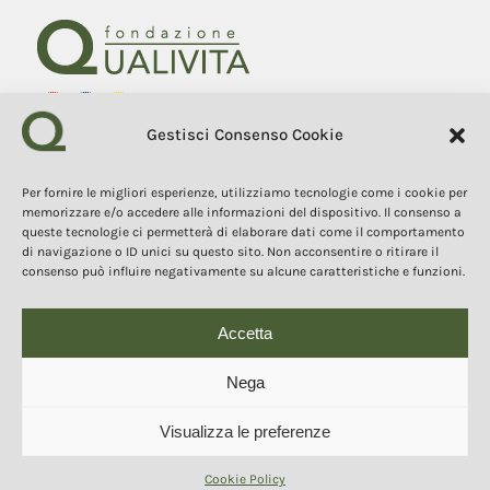
Gestisci Consenso Cookie
Fondazione Qualivita
Sede Via Fontebranda 69
53100 Siena (Si) Italy
Per fornire le migliori esperienze, utilizziamo tecnologie come i cookie per
Tel. +39 0577 1503049
memorizzare e/o accedere alle informazioni del dispositivo. Il consenso a
queste tecnologie ci permetterà di elaborare dati come il comportamento
di navigazione o ID unici su questo sito. Non acconsentire o ritirare il
COPYRIGHT 2025
consenso può influire negativamente su alcune caratteristiche e funzioni.
I contenuti, i testi e le immagini di questo sito web sono di
proprietà della Fondazione Qualivita e sono protetti dal diritto
d’autore e dalla normativa sulla proprietà intellettuale. È vietata la
copia, la riproduzione, la redistribuzione e la pubblicazione, in
Accetta
qualsiasi forma, dei contenuti e delle immagini senza espressa
autorizzazione dell’autore.
Nega
Visualizza le preferenze
© 2025 Copyright - Fondazione Qualivita :: Credits:
IDEM ADV Grafica web
comunicazione
Cookie Policy