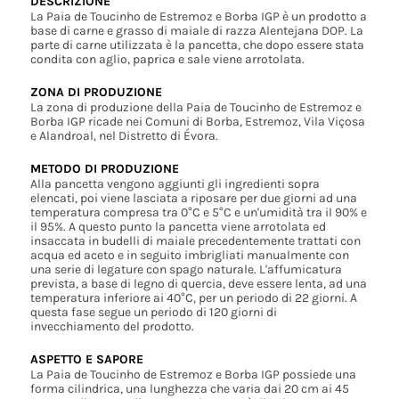
DESCRIZIONE
La Paia de Toucinho de Estremoz e Borba IGP è un prodotto a
base di carne e grasso di maiale di razza Alentejana DOP. La
parte di carne utilizzata è la pancetta, che dopo essere stata
condita con aglio, paprica e sale viene arrotolata.
ZONA DI PRODUZIONE
La zona di produzione della Paia de Toucinho de Estremoz e
Borba IGP ricade nei Comuni di Borba, Estremoz, Vila Viçosa
e Alandroal, nel Distretto di Évora.
METODO DI PRODUZIONE
Alla pancetta vengono aggiunti gli ingredienti sopra
elencati, poi viene lasciata a riposare per due giorni ad una
temperatura compresa tra 0°C e 5°C e un'umidità tra il 90% e
il 95%. A questo punto la pancetta viene arrotolata ed
insaccata in budelli di maiale precedentemente trattati con
acqua ed aceto e in seguito imbrigliati manualmente con
una serie di legature con spago naturale. L'affumicatura
prevista, a base di legno di quercia, deve essere lenta, ad una
temperatura inferiore ai 40°C, per un periodo di 22 giorni. A
questa fase segue un periodo di 120 giorni di
invecchiamento del prodotto.
ASPETTO E SAPORE
La Paia de Toucinho de Estremoz e Borba IGP possiede una
forma cilindrica, una lunghezza che varia dai 20 cm ai 45