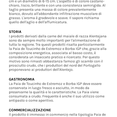
cm e un diametro di 6-15 cm. L'aspetto è di colore castano-
chiaro, liscio, brillante e con una consistenza semirigida. Al
taglio presenta una massa di colore prevalentemente
bianco, dovuto all'abbondante infiltrazione muscolare di
grasso. L'aroma è gradevole e soave. Il sapore richiama
quello dell'aglio e dell'affumicatura.
STORIA
I prodotti derivati dalla carne del maiale di razza Alentejana
sono da sempre molto importanti per l'alimentazione di
tutta la regione. Tra questi prodotti risalta particolarmente
la Paia de Toucinho de Estremoz e Borba IGP che, grazie alla
composizione energetica, associata al basso costo, è
considerata un insaccato pratico e ricercato. Per questo
motivo sono rimasti abbastanza famosi gli scambi con il
prosciutto crudo, che i produttori del nord del Portogallo
proponevano ai produttori dell'Alentejo.
GASTRONOMIA
La Paia de Toucinho de Estremoz e Borba IGP deve essere
conservata in luogo fresco e asciutto, in modo da
preservarne la qualità e le caratteristiche. La Paia viene
consumata a crudo. Frequente è anche il suo utilizzo come
antipasto o come aperitivo.
COMMERCIALIZZAZIONE
Il prodotto è immesso in commercio nella tipologia Paia de