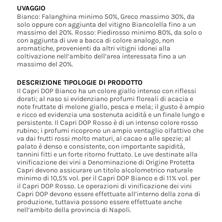
UVAGGIO
Bianco: Falanghina minimo 50%, Greco massimo 30%, da
solo oppure con aggiunta del vitigno Biancolella fino a un
massimo del 20%. Rosso: Piedirosso minimo 80%, da solo o
con aggiunta di uve a bacca di colore analogo, non
aromatiche, provenienti da altri vitigni idonei alla
coltivazione nell’ambito dell’area interessata fino a un
massimo del 20%.
DESCRIZIONE TIPOLOGIE DI PRODOTTO
Il Capri DOP Bianco ha un colore giallo intenso con riflessi
dorati; al naso si evidenziano profumi floreali di acacia e
note fruttate di melone giallo, pesca e mela; il gusto è ampio
e ricco ed evidenzia una sostenuta acidità e un finale lungo e
persistente. Il Capri DOP Rosso è di un intenso colore rosso
rubino; i profumi ricoprono un ampio ventaglio olfattivo che
va dai frutti rossi molto maturi, al cacao e alle spezie; al
palato è denso e consistente, con importante sapidità,
tannini fitti e un forte ritorno fruttato. Le uve destinate alla
vinificazione dei vini a Denominazione di Origine Protetta
Capri devono assicurare un titolo alcolometrico naturale
minimo di 10,5% vol. per il Capri DOP Bianco e di 11% vol. per
il Capri DOP Rosso. Le operazioni di vinificazione dei vini
Capri DOP devono essere effettuate all’interno della zona di
produzione, tuttavia possono essere effettuate anche
nell’ambito della provincia di Napoli.