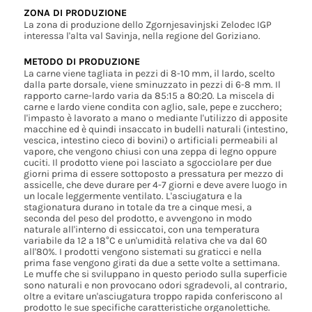
ZONA DI PRODUZIONE
La zona di produzione dello Zgornjesavinjski Zelodec IGP
interessa l'alta val Savinja, nella regione del Goriziano.
METODO DI PRODUZIONE
La carne viene tagliata in pezzi di 8-10 mm, il lardo, scelto
dalla parte dorsale, viene sminuzzato in pezzi di 6-8 mm. Il
rapporto carne-lardo varia da 85:15 a 80:20. La miscela di
carne e lardo viene condita con aglio, sale, pepe e zucchero;
l'impasto è lavorato a mano o mediante l'utilizzo di apposite
macchine ed è quindi insaccato in budelli naturali (intestino,
vescica, intestino cieco di bovini) o artificiali permeabili al
vapore, che vengono chiusi con una zeppa di legno oppure
cuciti. Il prodotto viene poi lasciato a sgocciolare per due
giorni prima di essere sottoposto a pressatura per mezzo di
assicelle, che deve durare per 4-7 giorni e deve avere luogo in
un locale leggermente ventilato. L'asciugatura e la
stagionatura durano in totale da tre a cinque mesi, a
seconda del peso del prodotto, e avvengono in modo
naturale all'interno di essiccatoi, con una temperatura
variabile da 12 a 18°C e un'umidità relativa che va dal 60
all'80%. I prodotti vengono sistemati su graticci e nella
prima fase vengono girati da due a sette volte a settimana.
Le muffe che si sviluppano in questo periodo sulla superficie
sono naturali e non provocano odori sgradevoli, al contrario,
oltre a evitare un'asciugatura troppo rapida conferiscono al
prodotto le sue specifiche caratteristiche organolettiche.