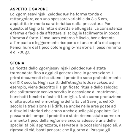
ASPETTO E SAPORE
Lo Zgornjesavinjski Zelodec IGP ha forma tonda o
rettangolare, con uno spessore variabile da 3 a 5 cm,
appiattita in modo caratteristico dalla pressatura. Per
questo, al taglio la fetta è stretta e allungata. La consistenza
è ferma e facile da affettare, si scioglie facilmente in bocca.
L'aroma è forte. L'involucro esterno è liscio, ben aderente
all'impasto e leggermente ricoperto di una muffa del ceppo
Penicillium dal tipico colore grigio-marrone. Il peso minimo
è di 700 gr.
STORIA
La ricetta dello Zgornjesavinjski Zelodec IGP è stata
tramandata fino a oggi di generazione in generazione. I
primi documenti che citano il prodotto sono probabilmente
del XIX secolo. Negli scritti dell'etnografo Joze Lekse, ad
esempio, viene descritto il significato rituale dello zelodec
che solitamente veniva servito in occasione di matrimoni,
banchetti funebri o feste di famiglia. Nata come produzione
di alta quota nelle montagne dell'alta val Savinja, nel XX
secolo la tradizione si è diffusa anche nelle aree poste ad
altitudini inferiori che erano anche quelle più popolate. Col
passare del tempo il prodotto è stato riconosciuto come un
alimento tipico della regione e ancora adesso è una delle
specialità più apprezzate, riservate alle occasioni speciali. A
riprova di ciò, basti pensare che il giorno di Pasqua gli