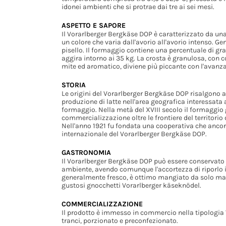
idonei ambienti che si protrae dai tre ai sei mesi.
ASPETTO E SAPORE
Il Vorarlberger Bergkäse DOP è caratterizzato da una
un colore che varia dall'avorio all'avorio intenso. 
pisello. Il formaggio contiene una percentuale di gra
aggira intorno ai 35 kg. La crosta è granulosa, con c
mite ed aromatico, diviene più piccante con l'avanza
STORIA
Le origini del Vorarlberger Bergkäse DOP risalgono 
produzione di latte nell'area geografica interessat
formaggio. Nella metà del XVIII secolo il formaggio 
commercializzazione oltre le frontiere del territorio 
Nell'anno 1921 fu fondata una cooperativa che anco
internazionale del Vorarlberger Bergkäse DOP.
GASTRONOMIA
Il Vorarlberger Bergkäse DOP può essere conservato
ambiente, avendo comunque l'accortezza di riporlo i
generalmente fresco, è ottimo mangiato da solo ma ri
gustosi gnocchetti Vorarlberger käseknödel.
COMMERCIALIZZAZIONE
Il prodotto è immesso in commercio nella tipologia
tranci, porzionato e preconfezionato.