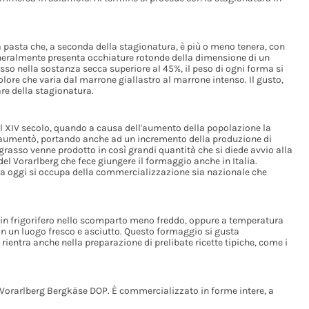
 pasta che, a seconda della stagionatura, è più o meno tenera, con
Generalmente presenta occhiature rotonde della dimensione di un
sso nella sostanza secca superiore al 45%, il peso di ogni forma si
olore che varia dal marrone giallastro al marrone intenso. Il gusto,
re della stagionatura.
al XIV secolo, quando a causa dell'aumento della popolazione la
a aumentò, portando anche ad un incremento della produzione di
grasso venne prodotto in così grandi quantità che si diede avvio alla
del Vorarlberg che fece giungere il formaggio anche in Italia.
ra oggi si occupa della commercializzazione sia nazionale che
 in frigorifero nello scomparto meno freddo, oppure a temperatura
n un luogo fresco e asciutto. Questo formaggio si gusta
entra anche nella preparazione di prelibate ricette tipiche, come i
 Vorarlberg Bergkäse DOP. È commercializzato in forme intere, a