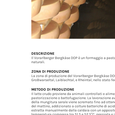
DESCRIZIONE
Il Vorarlberger Bergkäse DOP è un formaggio a pasta
naturali.
ZONA DI PRODUZIONE
La zona di produzione del Vorarlberger Bergkäse DOP 
GroBwarseltal, Laiblachtal, e Rheintal, nello stato fe
METODO DI PRODUZIONE
Il latte crudo proviene da animali controllati e alim
pastorizzazione o battofugazione. La lavorazione avv
della mungitura serale viene scremato fino ad ottener
del mattino, addizionato a colture batteriche di acido
estratta manualmente dalla caldaia con un apposito t
temperatura compresa tra 51,5 e 52,5°C, pressata e 