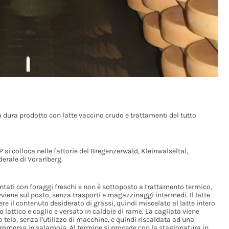
 dura prodotto con latte vaccino crudo e trattamenti del tutto
si colloca nelle fattorie del Bregenzerwald, Kleinwalseltal,
derale di Vorarlberg.
entati con foraggi freschi e non è sottoposto a trattamento termico,
iene sul posto, senza trasporti e magazzinaggi intermedi. Il latte
e il contenuto desiderato di grassi, quindi miscelato al latte intero
 lattico e caglio e versato in caldaie di rame. La cagliata viene
elo, senza l'utilizzo di macchine, e quindi riscaldata ad una
immersa in salamoia. Al termine si procede con la stagionatura in