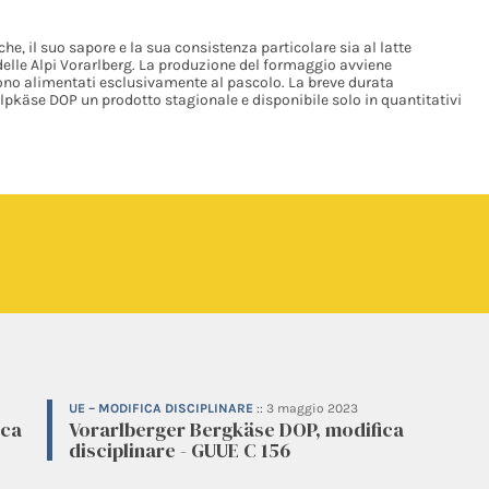
he, il suo sapore e la sua consistenza particolare sia al latte
a delle Alpi Vorarlberg. La produzione del formaggio avviene
sono alimentati esclusivamente al pascolo. La breve durata
Alpkäse DOP un prodotto stagionale e disponibile solo in quantitativi
UE – MODIFICA DISCIPLINARE
::
3 maggio 2023
ica
Vorarlberger Bergkäse DOP, modifica
disciplinare - GUUE C 156