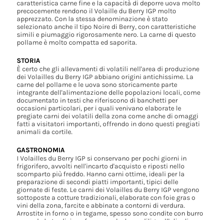
caratteristica carne fine e la capacità di deporre uova molto
precocemente rendono il Volaille du Berry IGP molto
apprezzato. Con la stessa denominazione è stato
selezionato anche il tipo Noire di Berry, con caratteristiche
simili e piumaggio rigorosamente nero. La carne di questo
pollame è molto compatta ed saporita.
STORIA
È certo che gli allevamenti di volatili nell'area di produzione
dei Volailles du Berry IGP abbiano origini antichissime. La
carne del pollame e le uova sono storicamente parte
integrante dell'alimentazione delle popolazioni locali, come
documentato in testi che riferiscono di banchetti per
occasioni particolari, per i quali venivano elaborate le
pregiate carni dei volatili della zona come anche di omaggi
fatti a visitatori importanti, offrendo in dono questi pregiati
animali da cortile.
GASTRONOMIA
I Volailles du Berry IGP si conservano per pochi giorni in
frigorifero, avvolti nell'incarto d'acquisto e riposti nello
scomparto più freddo. Hanno carni ottime, ideali per la
preparazione di secondi piatti importanti, tipici delle
giornate di feste. Le carni dei Volailles du Berry IGP vengono
sottoposte a cotture tradizionali, elaborate con foie gras o
vini della zona, farcite e abbinate a contorni di verdura.
Arrostite in forno o in tegame, spesso sono condite con burro