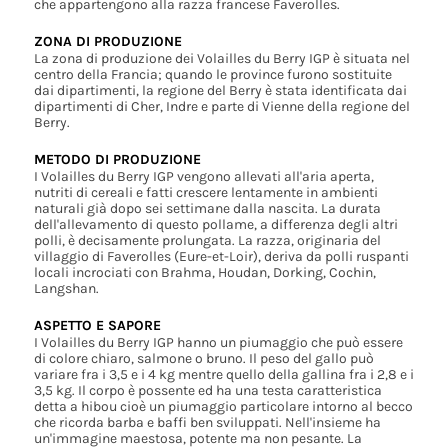
che appartengono alla razza francese Faverolles.
ZONA DI PRODUZIONE
La zona di produzione dei Volailles du Berry IGP è situata nel
centro della Francia; quando le province furono sostituite
dai dipartimenti, la regione del Berry è stata identificata dai
dipartimenti di Cher, Indre e parte di Vienne della regione del
Berry.
METODO DI PRODUZIONE
I Volailles du Berry IGP vengono allevati all'aria aperta,
nutriti di cereali e fatti crescere lentamente in ambienti
naturali già dopo sei settimane dalla nascita. La durata
dell'allevamento di questo pollame, a differenza degli altri
polli, è decisamente prolungata. La razza, originaria del
villaggio di Faverolles (Eure-et-Loir), deriva da polli ruspanti
locali incrociati con Brahma, Houdan, Dorking, Cochin,
Langshan.
ASPETTO E SAPORE
I Volailles du Berry IGP hanno un piumaggio che può essere
di colore chiaro, salmone o bruno. Il peso del gallo può
variare fra i 3,5 e i 4 kg mentre quello della gallina fra i 2,8 e i
3,5 kg. Il corpo è possente ed ha una testa caratteristica
detta a hibou cioè un piumaggio particolare intorno al becco
che ricorda barba e baffi ben sviluppati. Nell'insieme ha
un'immagine maestosa, potente ma non pesante. La