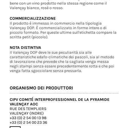
bene con un vino prodotto nella stessa regione come il
Valençay bianco, rosé o rosso.
COMMERCIALIZZAZIONE
Il prodotto è immesso in commercio nella tipologia
Valençay DOP. È commercializzato in forme intere o di
piccolo formato. Per queste ultime sull'etichetta compare la
scritta petit (piccolo).
NOTA DISTINTIVA
Il Valençay DOP deve le sue peculiarità sia alle
caratteristiche edafo-climatiche dei pascoli, sia al metodo
di lavorazione che prevede che la cagliata venga messa
negli stampi senza essere precedentemente rotta e che poi
venga fatta sgocciolare senza pressarla.
ORGANISMO DEI PRODUTTORI
CIPV COMITÉ INTERPROFESSIONNEL DE LA PYRAMIDE
VALENÇAY AOC
RUE DES TEMPLIERS
VALENÇAY (INDRE)
+33 (0) 2 54 00 13 98
+33 (0) 2 54 00 23 36