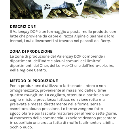
DESCRIZIONE
Il Valençay DOP è un formaggio a pasta molle prodotto con
latte che proviene da capre di razza Alpine o Saanen o loro
incroci, i cui allevamenti si trovano nei pascoli del Berry.
ZONA DI PRODUZIONE
La zona di produzione del Valençay DOP comprende i
dipartimenti dell'Indre e alcuni comuni dei limitrofi
dipartimenti del Cher, del Loir-et-Cher e dell'Indre-et-Loire,
nella regione Centro.
METODO DI PRODUZIONE
Per la produzione è utilizzato latte crudo, intero e non
omogeneizzato, proveniente al massimo dalle ultime
quattro mungiture. La cagliata, ottenuta a partire da un
caglio misto a prevalenza lattica, non viene rotta ma
prelevata e messa direttamente nelle forme, senza
esercitare alcuna pressione. Le forme vengono fatte
sgocciolare e poi lasciate maturare per almeno sette giorni.
Al momento della commercializzazione devono presentare
in superficie una crosta fatta di muffe facilmente visibili a
occhio nudo.