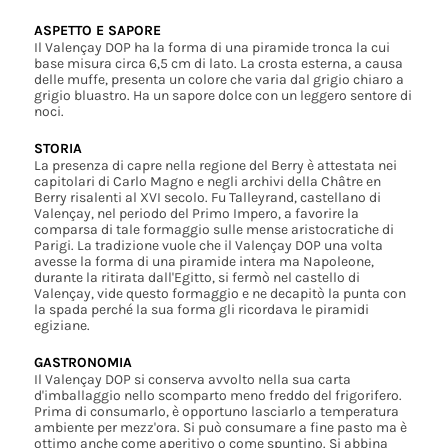
ASPETTO E SAPORE
Il Valençay DOP ha la forma di una piramide tronca la cui
base misura circa 6,5 cm di lato. La crosta esterna, a causa
delle muffe, presenta un colore che varia dal grigio chiaro a
grigio bluastro. Ha un sapore dolce con un leggero sentore di
noci.
STORIA
La presenza di capre nella regione del Berry è attestata nei
capitolari di Carlo Magno e negli archivi della Châtre en
Berry risalenti al XVI secolo. Fu Talleyrand, castellano di
Valençay, nel periodo del Primo Impero, a favorire la
comparsa di tale formaggio sulle mense aristocratiche di
Parigi. La tradizione vuole che il Valençay DOP una volta
avesse la forma di una piramide intera ma Napoleone,
durante la ritirata dall'Egitto, si fermò nel castello di
Valençay, vide questo formaggio e ne decapitò la punta con
la spada perché la sua forma gli ricordava le piramidi
egiziane.
GASTRONOMIA
Il Valençay DOP si conserva avvolto nella sua carta
d'imballaggio nello scomparto meno freddo del frigorifero.
Prima di consumarlo, è opportuno lasciarlo a temperatura
ambiente per mezz'ora. Si può consumare a fine pasto ma è
ottimo anche come aperitivo o come spuntino. Si abbina