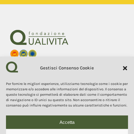
Fondazione Qualivita
Gestisci Consenso Cookie
Sede Via Fontebranda 69
53100 Siena (Si) Italy
Tel. +39 0577 1503049
Per fornire le migliori esperienze, utilizziamo tecnologie come i cookie per
memorizzare e/o accedere alle informazioni del dispositivo. Il consenso a
queste tecnologie ci permetterà di elaborare dati come il comportamento
COPYRIGHT 2025
I contenuti, i testi e le immagini di questo sito web sono di
di navigazione o ID unici su questo sito. Non acconsentire o ritirare il
proprietà della Fondazione Qualivita e sono protetti dal diritto
consenso può influire negativamente su alcune caratteristiche e funzioni.
d’autore e dalla normativa sulla proprietà intellettuale. È vietata la
copia, la riproduzione, la redistribuzione e la pubblicazione, in
qualsiasi forma, dei contenuti e delle immagini senza espressa
autorizzazione dell’autore.
Accetta