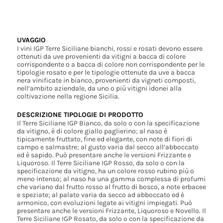
UVAGGIO
I vini IGP Terre Siciliane bianchi, rossi e rosati devono essere
ottenuti da uve provenienti da vitigni a bacca di colore
corrispondente o a bacca di colore non corrispondente per le
tipologie rosato e per le tipologie ottenute da uve a bacca
nera vinificate in bianco, provenienti da vigneti composti,
nell’ambito aziendale, da uno o più vitigni idonei alla
coltivazione nella regione Sicilia.
DESCRIZIONE TIPOLOGIE DI PRODOTTO
Il Terre Siciliane IGP Bianco, da solo o con la specificazione
da vitigno, è di colore giallo paglierino; al naso è
tipicamente fruttato, fine ed elegante, con note di fiori di
campo e salmastre; al gusto varia dal secco all’abboccato
ed è sapido. Può presentare anche le versioni Frizzante e
Liquoroso. Il Terre Siciliane IGP Rosso, da solo o con la
specificazione da vitigno, ha un colore rosso rubino più o
meno intenso; al naso ha una gamma complessa di profumi
che variano dal frutto rosso al frutto di bosco, a note erbacee
e speziate; al palato varia da secco ad abboccato ed è
armonico, con evoluzioni legate ai vitigni impiegati. Può
presentare anche le versioni Frizzante, Liquoroso e Novello. Il
Terre Siciliane IGP Rosato, da solo o con la specificazione da