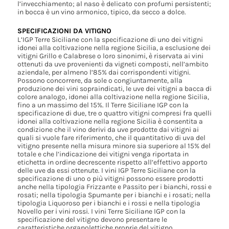
l’invecchiamento; al naso è delicato con profumi persistenti;
in bocca è un vino armonico, tipico, da secco a dolce.
SPECIFICAZIONI DA VITIGNO
L’IGP Terre Siciliane con la specificazione di uno dei vitigni
idonei alla coltivazione nella regione Sicilia, a esclusione dei
vitigni Grillo e Calabrese o loro sinonimi, è riservata ai vini
ottenuti da uve provenienti da vigneti composti, nell’ambito
aziendale, per almeno l’85% dai corrispondenti vitigni.
Possono concorrere, da sole o congiuntamente, alla
produzione dei vini sopraindicati, le uve dei vitigni a bacca di
colore analogo, idonei alla coltivazione nella regione Sicilia,
fino a un massimo del 15%. Il Terre Siciliane IGP con la
specificazione di due, tre o quattro vitigni compresi fra quelli
idonei alla coltivazione nella regione Sicilia è consentita a
condizione che il vino derivi da uve prodotte dai vitigni ai
quali si vuole fare riferimento, che il quantitativo di uva del
vitigno presente nella misura minore sia superiore al 15% del
totale e che l’indicazione dei vitigni venga riportata in
etichetta in ordine decrescente rispetto all’effettivo apporto
delle uve da essi ottenute. I vini IGP Terre Siciliane con la
specificazione di uno o più vitigni possono essere prodotti
anche nella tipologia Frizzante e Passito per i bianchi, rossi e
rosati; nella tipologia Spumante per i bianchi e i rosati; nella
tipologia Liquoroso per i bianchi e i rossi e nella tipologia
Novello per i vini rossi. I vini Terre Siciliane IGP con la
specificazione del vitigno devono presentare le
caratteristiche organolettiche proprie del vitigno.