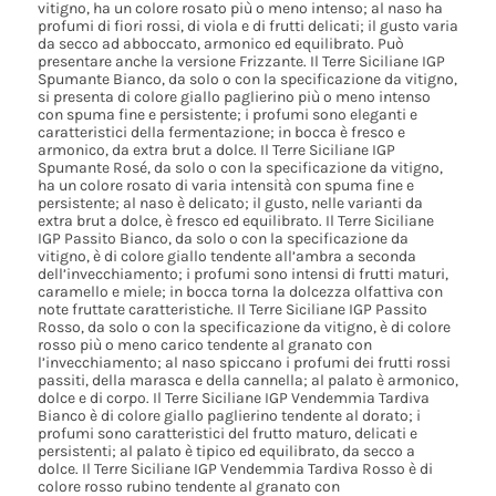
vitigno, ha un colore rosato più o meno intenso; al naso ha
profumi di fiori rossi, di viola e di frutti delicati; il gusto varia
da secco ad abboccato, armonico ed equilibrato. Può
presentare anche la versione Frizzante. Il Terre Siciliane IGP
Spumante Bianco, da solo o con la specificazione da vitigno,
si presenta di colore giallo paglierino più o meno intenso
con spuma fine e persistente; i profumi sono eleganti e
caratteristici della fermentazione; in bocca è fresco e
armonico, da extra brut a dolce. Il Terre Siciliane IGP
Spumante Rosé, da solo o con la specificazione da vitigno,
ha un colore rosato di varia intensità con spuma fine e
persistente; al naso è delicato; il gusto, nelle varianti da
extra brut a dolce, è fresco ed equilibrato. Il Terre Siciliane
IGP Passito Bianco, da solo o con la specificazione da
vitigno, è di colore giallo tendente all’ambra a seconda
dell’invecchiamento; i profumi sono intensi di frutti maturi,
caramello e miele; in bocca torna la dolcezza olfattiva con
note fruttate caratteristiche. Il Terre Siciliane IGP Passito
Rosso, da solo o con la specificazione da vitigno, è di colore
rosso più o meno carico tendente al granato con
l’invecchiamento; al naso spiccano i profumi dei frutti rossi
passiti, della marasca e della cannella; al palato è armonico,
dolce e di corpo. Il Terre Siciliane IGP Vendemmia Tardiva
Bianco è di colore giallo paglierino tendente al dorato; i
profumi sono caratteristici del frutto maturo, delicati e
persistenti; al palato è tipico ed equilibrato, da secco a
dolce. Il Terre Siciliane IGP Vendemmia Tardiva Rosso è di
colore rosso rubino tendente al granato con