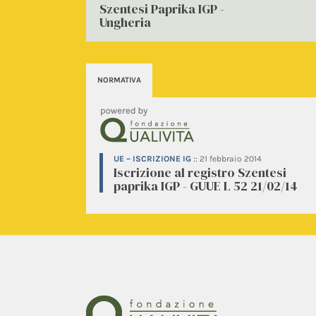
Szentesi Paprika IGP -
Ungheria
NORMATIVA
UE – ISCRIZIONE IG
::
21 febbraio 2014
Iscrizione al registro Szentesi
paprika IGP - GUUE L 52 21/02/14