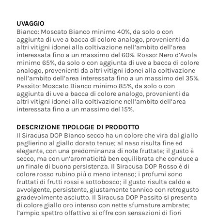
UVAGGIO
Bianco: Moscato Bianco minimo 40%, da solo o con
aggiunta di uve a bacca di colore analogo, provenienti da
altri vitigni idonei alla coltivazione nell’ambito dell’area
interessata fino a un massimo del 60%. Rosso: Nero d’Avola
minimo 65%, da solo o con aggiunta di uve a bacca di colore
analogo, provenienti da altri vitigni idonei alla coltivazione
nell’ambito dell’area interessata fino a un massimo del 35%.
Passito: Moscato Bianco minimo 85%, da solo o con
aggiunta di uve a bacca di colore analogo, provenienti da
altri vitigni idonei alla coltivazione nell’ambito dell’area
interessata fino a un massimo del 15%.
DESCRIZIONE TIPOLOGIE DI PRODOTTO
Il Siracusa DOP Bianco secco ha un colore che vira dal giallo
paglierino al giallo dorato tenue; al naso risulta fine ed
elegante, con una predominanza di note fruttate; il gusto è
secco, ma con un’aromaticità ben equilibrata che conduce a
un finale di buona persistenza. Il Siracusa DOP Rosso è di
colore rosso rubino più o meno intenso; i profumi sono
fruttati di frutti rossi e sottobosco; il gusto risulta caldo e
avvolgente, persistente, giustamente tannico con retrogusto
gradevolmente asciutto. Il Siracusa DOP Passito si presenta
di colore giallo oro intenso con nette sfumature ambrate;
l’ampio spettro olfattivo si offre con sensazioni di fiori