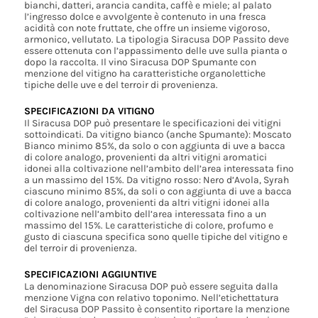
bianchi, datteri, arancia candita, caffè e miele; al palato
l’ingresso dolce e avvolgente è contenuto in una fresca
acidità con note fruttate, che offre un insieme vigoroso,
armonico, vellutato. La tipologia Siracusa DOP Passito deve
essere ottenuta con l’appassimento delle uve sulla pianta o
dopo la raccolta. Il vino Siracusa DOP Spumante con
menzione del vitigno ha caratteristiche organolettiche
tipiche delle uve e del terroir di provenienza.
SPECIFICAZIONI DA VITIGNO
Il Siracusa DOP può presentare le specificazioni dei vitigni
sottoindicati. Da vitigno bianco (anche Spumante): Moscato
Bianco minimo 85%, da solo o con aggiunta di uve a bacca
di colore analogo, provenienti da altri vitigni aromatici
idonei alla coltivazione nell’ambito dell’area interessata fino
a un massimo del 15%. Da vitigno rosso: Nero d’Avola, Syrah
ciascuno minimo 85%, da soli o con aggiunta di uve a bacca
di colore analogo, provenienti da altri vitigni idonei alla
coltivazione nell’ambito dell’area interessata fino a un
massimo del 15%. Le caratteristiche di colore, profumo e
gusto di ciascuna specifica sono quelle tipiche del vitigno e
del terroir di provenienza.
SPECIFICAZIONI AGGIUNTIVE
La denominazione Siracusa DOP può essere seguita dalla
menzione Vigna con relativo toponimo. Nell’etichettatura
del Siracusa DOP Passito è consentito riportare la menzione