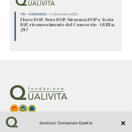
ITA – CONSORZI
::
11 dicembre 2023
Eloro DOP, Noto DOP, Siracusa DOP e Avola
IGP, riconoscimento del Consorzio - GURI n.
287
Fondazione Qualivita
Gestisci Consenso Cookie
Sede Via Fontebranda 69
53100 Siena (Si) Italy