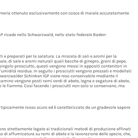
lumeria ottenuto esclusivamente con cosce di maiale accuratamente
P ricade nello Schwarzwald, nello stato federale Baden-
ti e preparati per la salatura. La miscela di sali e aromi per la
e, di sale e aromi naturali quali bacche di ginepro, grani di pepe,
ingolo prosciutto, questi vengono messi in appositi contenitori in
ell'umidità residua. In seguito i prosciutti vengono pressati e modellati
hwarzwalder Schinken IGP viene reso conservabile mediante il
camino vengono posti rami verdi di abete, legna e segatura di abete,
no le fiamme. Così facendo i prosciutti non solo si conservano, ma
 tipicamente rosso scuro ed è caratterizzato da un gradevole sapore
no strettamente legate ai tradizionali metodi di produzione affinati
o di affumicatura su rami di abete e la lavorazione delle spezie, che,