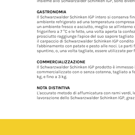
insieme allo Schwarzalder Schinken IGP, sono diventa
GASTRONOMIA
Il Schwarzwalder Schinken IGP intero si conserva fin
ambiente refrigerato ad una temperatura compresa fra 
un ambiente fresco e asciutto, meglio se all'interno d
frigorifero a 7 °C e le fette, una volta aperta la co
prosciutto raggiunge l'apice del suo sapore tagliato 
il carpaccio di Schwarzwalder Schinken IGP condito
l'abbinamento con patate e pesto alle noci. Le parti
spuntino, o, una volta tagliate, essere utilizzate per 
COMMERCIALIZZAZIONE
Il Schwarzwalder Schinken IGP prodotto è immesso 
commercializzato con o senza cotenna, tagliato a fette 
kg, e fino a 3 kg.
NOTA DISTINTIVA
L'accurato metodo di affumicatura con rami verdi, l
lavorazione dello Schwarzwalder Schinken IGP, grazie