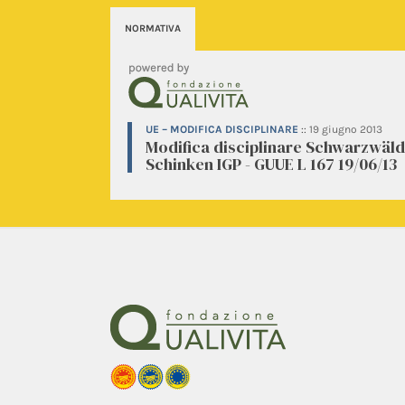
NORMATIVA
UE – MODIFICA DISCIPLINARE
::
19 giugno 2013
Modifica disciplinare Schwarzwäl
Schinken IGP - GUUE L 167 19/06/13