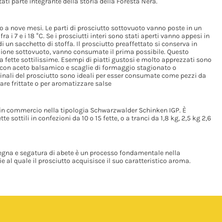
ti parte integrante della storia della Foresta Nera.
o a nove mesi. Le parti di prosciutto sottovuoto vanno poste in un
i 7 e i 18 °C. Se i prosciutti interi sono stati aperti vanno appesi in
i un sacchetto di stoffa. Il prosciutto preaffettato si conserva in
nfezione sottovuoto, vanno consumate il prima possibile. Questo
a fette sottilissime. Esempi di piatti gustosi e molto apprezzati sono
 con aceto balsamico e scaglie di formaggio stagionato o
 finali del prosciutto sono ideali per esser consumate come pezzi da
fare frittate o per aromatizzare salse
in commercio nella tipologia Schwarzwalder Schinken IGP. È
sottili in confezioni da 10 o 15 fette, o a tranci da 1,8 kg, 2,5 kg 2,6
egna e segatura di abete è un processo fondamentale nella
 al quale il prosciutto acquisisce il suo caratteristico aroma.