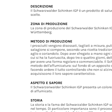
DESCRIZIONE
Il Schwarzwalder Schinken IGP è un prodotto di sa
scelte.
ZONA DI PRODUZIONE
La zona di produzione del Schwarwalder Schinken IG
Württemberg.
METODO DI PRODUZIONE
I prosciutti vengono disossati, tagliati a misura, puli
salagione si compone, secondo una ricetta tradizional
aglio e coriandolo. Dopo aver sfregato a mano ogni s
cui si ha la fuoriuscita, dopo tre o quattro giorni, d
per avere una forma regolare e commerciabile. Il Sc
metodo dell'affumicatura: sul fondo di un apposito 
facendo ardere il tutto controllando che non si alzi
acquisiscono il loro sapore caratteristico.
ASPETTO E SAPORE
Il Schwarzenwalder Schinken IGP presenta un colore
di affumicato.
STORIA
La storia e la fama del Schwarzalder Schinken IGP so
nel tempo. Di particolare importanza sono il process