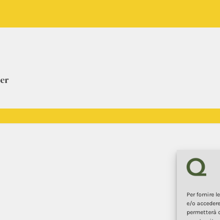
der
Per fornire 
e/o accedere
permetterà d