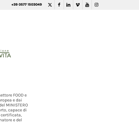
+39 0577 1503049
settore FOOD e
uropea e dai
o del MINISTERO
rto, capace di
certificata,
matore e del