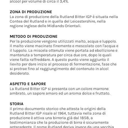
alcool per volume di circa il 3,4%.
ZONA DI PRODUZIONE
La zona di produzione della Rutland Bitter IGP è situata nella
Contea del Rutland e in quella del Leicestershire, nella
regione inglese delle Midlands Orientali.
METODO DI PRODUZIONE
Per la produzione vengono utilizzati malto, acqua e luppolo.
Il malto viene macinato finemente e mescolato con l'acqua e
il luppolo. La miscela ottenuta viene portata ad ebollizione e
mantenuta a temperatura per circa due ore, dopo le quali
viene fatta raffreddare. A questo punto viene aggiunto il
lievito per dare inizio al processo di fermentazione, fase che
si protrae fino al raggiungimento del contenuto in alcol
desiderato.
ASPETTO E SAPORE
La Rutland Bitter IGP si presenta con un colore marrone
ambrato, un sapore amaro ed un aroma dolce e fruttato.
STORIA
Il primo documento storico che attesta le origini della
Rutland Bitter IGP risale al 1964, tuttavia nella zona di
produzione è attiva una birreria già dal 1858, a
testimonianza che la produzione di birra è sicuramente
antecedente. Il nome Rutland deriva invece da una vecchia