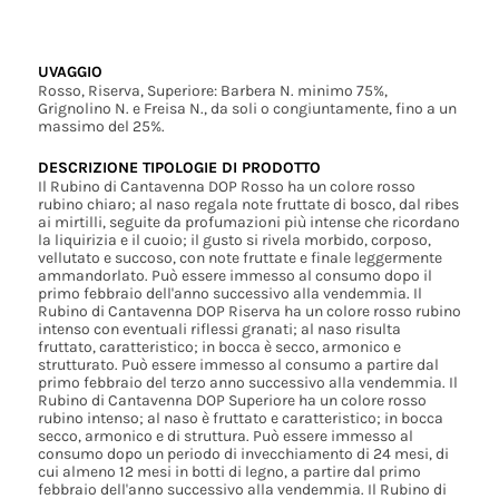
UVAGGIO
Rosso, Riserva, Superiore: Barbera N. minimo 75%,
Grignolino N. e Freisa N., da soli o congiuntamente, fino a un
massimo del 25%.
DESCRIZIONE TIPOLOGIE DI PRODOTTO
Il Rubino di Cantavenna DOP Rosso ha un colore rosso
rubino chiaro; al naso regala note fruttate di bosco, dal ribes
ai mirtilli, seguite da profumazioni più intense che ricordano
la liquirizia e il cuoio; il gusto si rivela morbido, corposo,
vellutato e succoso, con note fruttate e finale leggermente
ammandorlato. Può essere immesso al consumo dopo il
primo febbraio dell'anno successivo alla vendemmia. Il
Rubino di Cantavenna DOP Riserva ha un colore rosso rubino
intenso con eventuali riflessi granati; al naso risulta
fruttato, caratteristico; in bocca è secco, armonico e
strutturato. Può essere immesso al consumo a partire dal
primo febbraio del terzo anno successivo alla vendemmia. Il
Rubino di Cantavenna DOP Superiore ha un colore rosso
rubino intenso; al naso è fruttato e caratteristico; in bocca
secco, armonico e di struttura. Può essere immesso al
consumo dopo un periodo di invecchiamento di 24 mesi, di
cui almeno 12 mesi in botti di legno, a partire dal primo
febbraio dell'anno successivo alla vendemmia. Il Rubino di