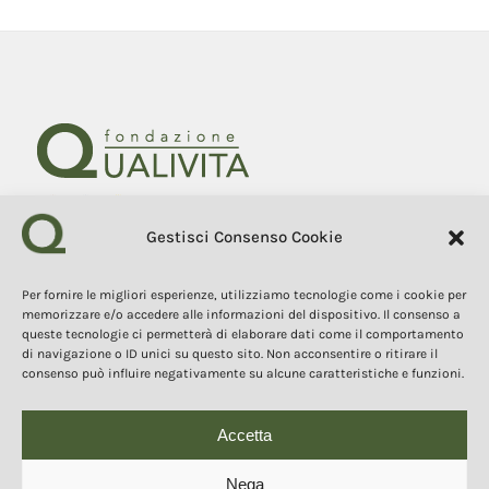
Gestisci Consenso Cookie
Fondazione Qualivita
Sede Via Fontebranda 69
53100 Siena (Si) Italy
Per fornire le migliori esperienze, utilizziamo tecnologie come i cookie per
Tel. +39 0577 1503049
memorizzare e/o accedere alle informazioni del dispositivo. Il consenso a
queste tecnologie ci permetterà di elaborare dati come il comportamento
di navigazione o ID unici su questo sito. Non acconsentire o ritirare il
COPYRIGHT 2025
consenso può influire negativamente su alcune caratteristiche e funzioni.
I contenuti, i testi e le immagini di questo sito web sono di
proprietà della Fondazione Qualivita e sono protetti dal diritto
d’autore e dalla normativa sulla proprietà intellettuale. È vietata la
copia, la riproduzione, la redistribuzione e la pubblicazione, in
Accetta
qualsiasi forma, dei contenuti e delle immagini senza espressa
autorizzazione dell’autore.
Nega