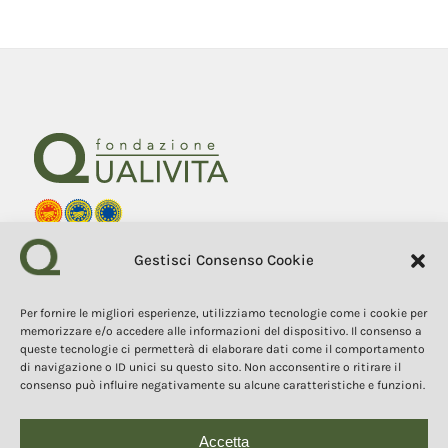
Fondazione Qualivita
Gestisci Consenso Cookie
Sede Via Fontebranda 69
53100 Siena (Si) Italy
Tel. +39 0577 1503049
Per fornire le migliori esperienze, utilizziamo tecnologie come i cookie per
memorizzare e/o accedere alle informazioni del dispositivo. Il consenso a
queste tecnologie ci permetterà di elaborare dati come il comportamento
COPYRIGHT 2025
I contenuti, i testi e le immagini di questo sito web sono di
di navigazione o ID unici su questo sito. Non acconsentire o ritirare il
proprietà della Fondazione Qualivita e sono protetti dal diritto
consenso può influire negativamente su alcune caratteristiche e funzioni.
d’autore e dalla normativa sulla proprietà intellettuale. È vietata la
copia, la riproduzione, la redistribuzione e la pubblicazione, in
qualsiasi forma, dei contenuti e delle immagini senza espressa
autorizzazione dell’autore.
Accetta