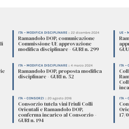
ITA – MODIFICA DISCIPLINARE
::
22 dicembre 2024
UE – 
,
Ramandolo DOP, comunicazione
Ram
li
Commissione UE approvazione
appr
modifica disciplinare - GURI n. 299
GUUE
ITA – MODIFICA DISCIPLINARE
::
4 marzo 2024
ITA –
ie
Ramandolo DOP, proposta modifica
Coll
disciplinare - GURI n. 52
Ram
Coll
inca
ITA – CONSORZI
::
20 agosto 2016
ITA –
Consorzio tutela vini Friuli Colli
Cons
Orientali e Ramandolo DOP,
Ori
conferma incarico al Consorzio -
17/0
GURI n. 194