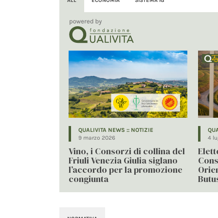
ALL
ECONOMIA
SISTEMA IG
QUALIVITA NEWS :: NOTIZIE
QUA
9 marzo 2026
4 l
Vino, i Consorzi di collina del
Elet
Friuli Venezia Giulia siglano
Conso
l’accordo per la promozione
Orie
congiunta
Butu