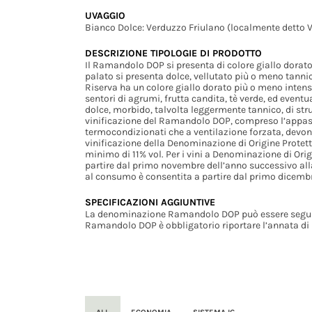
UVAGGIO
Bianco Dolce: Verduzzo Friulano (localmente detto V
DESCRIZIONE TIPOLOGIE DI PRODOTTO
Il Ramandolo DOP si presenta di colore giallo dorato 
palato si presenta dolce, vellutato più o meno tanni
Riserva ha un colore giallo dorato più o meno intenso
sentori di agrumi, frutta candita, tè verde, ed event
dolce, morbido, talvolta leggermente tannico, di stru
vinificazione del Ramandolo DOP, compreso l’appassim
termocondizionati che a ventilazione forzata, devono
vinificazione della Denominazione di Origine Prote
minimo di 11% vol. Per i vini a Denominazione di Or
partire dal primo novembre dell’anno successivo al
al consumo è consentita a partire dal primo dicembre
SPECIFICAZIONI AGGIUNTIVE
La denominazione Ramandolo DOP può essere seguita
Ramandolo DOP è obbligatorio riportare l’annata di p