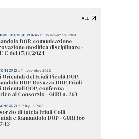
ALL
MODIFICA DISCIPLINARE
::
15 novembre 2024
andolo DOP, comunicazione
ovazione modifica disciplinare -
 C del 15/11/2024
 CONSORZI
::
11 novembre 2022
i Orientali del Friuli Picolit DOP,
andolo DOP, Rosazzo DOP, Friuli
i Orientali DOP, conferma
rico al Consorzio - GURI n. 263
 CONSORZI
::
17 luglio 2013
orzio di tutela Friuli Colli
entali e Ramandolo DOP - GURI 166
7/13