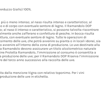
erduzzo Giallo) 100%.
più o meno intenso; al naso risulta intenso e caratteristico; al
co e di corpo con eventuale sentore di legno. Il Ramandolo DOP
; al naso è intenso e caratteristico, si possono talvolta riscontrare
ualmente anche zafferano e confettura di pesche; in bocca risulta
ttura, con eventuale sentore di legno. Tutte le operazioni di
ento delle uve, che potrà avvenire su pianta o in locali idonei, sia
 avvenire all’interno della zona di produzione. Le uve destinate alla
tta Ramandolo devono assicurare un titolo alcolometrico naturale
igine Protetta Ramandolo, l’immissione al consumo è consentita a
la produzione delle uve; per il Ramandolo DOP Riserva l’immissione
 del terzo anno successivo alla raccolta delle uve.
 dalla menzione Vigna con relativo toponimo. Per i vini
roduzione delle uve in etichetta.