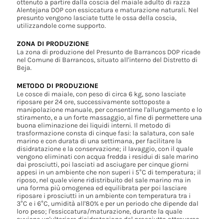
ottenuto a partire dalla coscia del maiale adulto di razza
Alentejana DOP con essiccatura e maturazione naturali. Nel
presunto vengono lasciate tutte le ossa della coscia,
utilizzandole come supporto.
ZONA DI PRODUZIONE
La zona di produzione del Presunto de Barrancos DOP ricade
nel Comune di Barrancos, situato all'interno del Distretto di
Beja.
METODO DI PRODUZIONE
Le cosce di maiale, con peso di circa 6 kg, sono lasciate
riposare per 24 ore, successivamente sottoposte a
manipolazione manuale, per consentirne l'allungamento e lo
stiramento, e a un forte massaggio, al fine di permettere una
buona eliminazione dei liquidi interni. Il metodo di
trasformazione consta di cinque fasi: la salatura, con sale
marino e con durata di una settimana, per facilitare la
disidratazione e la conservazione; il lavaggio, con il quale
vengono eliminati con acqua fredda i residui di sale marino
dai prosciutti, poi lasciati ad asciugare per cinque giorni
appesi in un ambiente che non superi i 5°C di temperatura; il
riposo, nel quale viene ridistribuito del sale marino ma in
una forma più omogenea ed equilibrata per poi lasciare
riposare i prosciutti in un ambiente con temperatura tra i
3°C e i 6°C, umidità all'80% e per un periodo che dipende dal
loro peso; l'essiccatura/maturazione, durante la quale