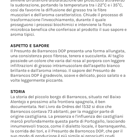
avviene un'ulteriore disidratazione del prosciutto attraverso
la sudorazione, portando la temperatura tra i 22°C e i 35°C,
così da favorire la diffusione del grasso tra le fibre
muscolari e dell'aroma caratteristico. Chiude il processo di
trasformazione l'invecchiamento, durante il quale
proseguono i processi biochimici e interviene la flora
microbica benefica che conferisce al prodotto il suo sapore e
aroma tipici.
ASPETTO E SAPORE
Il Presunto de Barrancos DOP presenta una forma allungata,
una consistenza poco fibrosa, tenera e succulenta. Al taglio
possiede un colore che varia dal rosa al porpora con leggere
infiltrazioni di grasso intramuscolare dall'aspetto bianco
brillante e dall'aroma intenso. Il sapore del Presunto de
Barrancos DOP è gradevole, soave e delicato, poco salato e a
volte leggermente piccante.
STORIA
La storia del piccolo borgo di Barrancos, situato nel Baixo
Alentejo e prossimo alla frontiera spagnola, è ben
documentata. Nel Livro da Ordres del 1532 si dice che
Barrancos contava 73 abitanti, per la maggior parte di
origine castigliana. La presenza e l'influenza dei castigliani
marcò profondamente questa parte di Portogallo, lasciando
innumerevoli tracce, come il dialetto locale, il barranquenho,
la corrida dei tori, e il Presunto de Barroncos DOP, che per il
suo modo di produzione è più simile ai prosciutti crudi