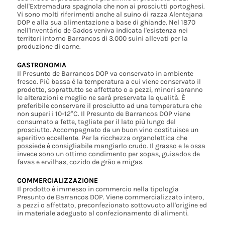
dell'Extremadura spagnola che non ai prosciutti portoghesi.
Vi sono molti riferimenti anche al suino di razza Alentejana
DOP e alla sua alimentazione a base di ghiande. Nel 1870
nell'Inventário de Gados veniva indicata l'esistenza nei
territori intorno Barrancos di 3.000 suini allevati per la
produzione di carne.
GASTRONOMIA
Il Presunto de Barrancos DOP va conservato in ambiente
fresco. Più bassa è la temperatura a cui viene conservato il
prodotto, soprattutto se affettato o a pezzi, minori saranno
le alterazioni e meglio ne sarà preservata la qualità. È
preferibile conservare il prosciutto ad una temperatura che
non superi i 10-12°C. Il Presunto de Barrancos DOP viene
consumato a fette, tagliate per il lato più lungo del
prosciutto. Accompagnato da un buon vino costituisce un
aperitivo eccellente. Per la ricchezza organolettica che
possiede è consigliabile mangiarlo crudo. Il grasso e le ossa
invece sono un ottimo condimento per sopas, guisados de
favas e ervilhas, cozido de grão e migas.
COMMERCIALIZZAZIONE
Il prodotto è immesso in commercio nella tipologia
Presunto de Barrancos DOP. Viene commercializzato intero,
a pezzi o affettato, preconfezionato sottovuoto all'origine ed
in materiale adeguato al confezionamento di alimenti.