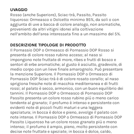
UVAGGIO
Rosso (anche Superiore), Sciac-trà, Passito, Passito
liquoroso: Ormeasco o Dolcetto minimo 95%, da soli o con
aggiunta di uve a bacca di colore analogo, non aromatiche,
provenienti da altri vitigni idonei alla coltivazione
nell’ambito dell’area interessata fino a un massimo del 5%.
DESCRIZIONE TIPOLOGIE DI PRODOTTO
Il Pornassio DOP o Ormeasco di Pornassio DOP Rosso si
presenta di colore rosso rubino acceso; al naso si
impongono note fruttate di more, ribes e frutti di bosco e
sentori di erbe aromatiche; al gusto è asciutto, gradevole, di
medio corpo con un lieve finale amarognolo. Può presentare
la menzione Superiore. Il Pornassio DOP o Ormeasco di
Pornassio DOP Sciac-trà è di colore rosato corallo; al naso
sprigiona fresche note di macchia mediterranea e di frutti
rossi; al palato è secco, armonico, con un buon equilibrio dei
tannini. Il Pornassio DOP o Ormeasco di Pornassio DOP
Passito presenta un colore rosso rubino più o meno carico
tendente al granato; il profumo è intenso e persistente con
evidenti note di piccoli frutti maturi e una leggera
speziatura; in bocca è dolce e pieno, avvolge il palato con
note intense. Il Pornassio DOP o Ormeasco di Pornassio DOP
Passito Liquoroso ha un colore rosso granato più o meno
intenso; il profumo è ampio, pieno, molto persistente con
decise note fruttate e speziate; in bocca è dolce, caldo,