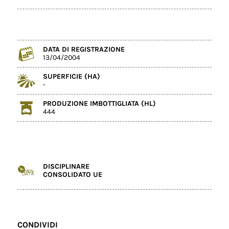
DATA DI REGISTRAZIONE
13/04/2004
SUPERFICIE (HA)
-
PRODUZIONE IMBOTTIGLIATA (HL)
444
DISCIPLINARE
CONSOLIDATO UE
CONDIVIDI