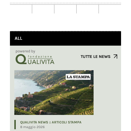
ALL
TUTTE LE NEWS
QUALIVITA NEWS :: ARTICOLI STAMPA
8 maggio 2026