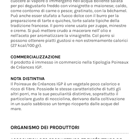
cuocere al vapore o immergerlo nell'acqua bollente salata
per poi degustarlo freddo con vinaigrette o maionese; caldo,
come contorno di carne o pesce; gratinato, con la béchamel.
Può anche esser stufato a fuoco dolce con il burro per la
preparazione di tarte e quiches, torte salate tipiche della
tradizione francese. Il porro viene usato per zuppe, minestre
e creme. Si può mettere crudo a macerare nell' olio e
nell'aceto per aromatizzare la vinaigrette. Col porro si
possono ottenere piatti gustosi e non estremamente calorici
(27 kcal/100 gr).
COMMERCIALIZZAZIONE
Il prodotto è immesso in commercio nella tipologia Poireaux
de Créances IGP.
NOTA DISTINTIVA
Il Poireaux de Créances IGP è un vegetale poco calorico e
ricco di fibre. Possiede le stesse caratteristiche di tutti gli
altri porri, ma le sue peculiarità distintive, soprattutto il
particolare gusto di nocciolina, derivano dalla coltivazione
in un suolo sabbioso un tempo ricoperto dalle acque del
mare.
ORGANISMO DEI PRODUTTORI