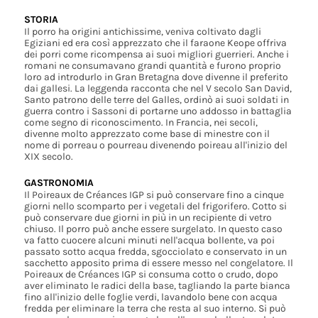
STORIA
Il porro ha origini antichissime, veniva coltivato dagli
Egiziani ed era così apprezzato che il faraone Keope offriva
dei porri come ricompensa ai suoi migliori guerrieri. Anche i
romani ne consumavano grandi quantità e furono proprio
loro ad introdurlo in Gran Bretagna dove divenne il preferito
dai gallesi. La leggenda racconta che nel V secolo San David,
Santo patrono delle terre del Galles, ordinò ai suoi soldati in
guerra contro i Sassoni di portarne uno addosso in battaglia
come segno di riconoscimento. In Francia, nei secoli,
divenne molto apprezzato come base di minestre con il
nome di porreau o pourreau divenendo poireau all'inizio del
XIX secolo.
GASTRONOMIA
Il Poireaux de Créances IGP si può conservare fino a cinque
giorni nello scomparto per i vegetali del frigorifero. Cotto si
può conservare due giorni in più in un recipiente di vetro
chiuso. Il porro può anche essere surgelato. In questo caso
va fatto cuocere alcuni minuti nell'acqua bollente, va poi
passato sotto acqua fredda, sgocciolato e conservato in un
sacchetto apposito prima di essere messo nel congelatore. Il
Poireaux de Créances IGP si consuma cotto o crudo, dopo
aver eliminato le radici della base, tagliando la parte bianca
fino all'inizio delle foglie verdi, lavandolo bene con acqua
fredda per eliminare la terra che resta al suo interno. Si può