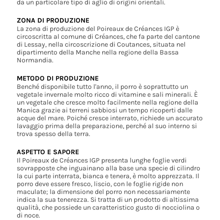
da un particolare tipo di aglio di origini orientali.
ZONA DI PRODUZIONE
La zona di produzione del Poireaux de Créances IGP è
circoscritta al comune di Créances, che fa parte del cantone
di Lessay, nella circoscrizione di Coutances, situata nel
dipartimento della Manche nella regione della Bassa
Normandia.
METODO DI PRODUZIONE
Benché disponibile tutto l'anno, il porro è soprattutto un
vegetale invernale molto ricco di vitamine e sali minerali. È
un vegetale che cresce molto facilmente nella regione della
Manica grazie ai terreni sabbiosi un tempo ricoperti dalle
acque del mare. Poiché cresce interrato, richiede un accurato
lavaggio prima della preparazione, perché al suo interno si
trova spesso della terra.
ASPETTO E SAPORE
Il Poireaux de Créances IGP presenta lunghe foglie verdi
sovrapposte che inguainano alla base una specie di cilindro
la cui parte interrata, bianca e tenera, è molto apprezzata. Il
porro deve essere fresco, liscio, con le foglie rigide non
maculate; la dimensione del porro non necessariamente
indica la sua tenerezza. Si tratta di un prodotto di altissima
qualità, che possiede un caratteristico gusto di nocciolina o
di noce.