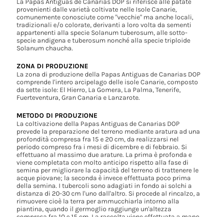
La Papas Antiguas de Canarias DOP si riferisce alle patate
provenienti dalle varietà coltivate nelle Isole Canarie,
comunemente conosciute come "vecchie" ma anche locali,
tradizionali e/o colorate, derivanti a loro volta da sementi
appartenenti alla specie Solanum tuberosum, alle sotto-
specie andigena e tuberosum nonché alla specie triploide
Solanum chaucha.
ZONA DI PRODUZIONE
La zona di produzione della Papas Antiguas de Canarias DOP
comprende l'intero arcipelago delle isole Canarie, composto
da sette isole: El Hierro, La Gomera, La Palma, Tenerife,
Fuerteventura, Gran Canaria e Lanzarote.
METODO DI PRODUZIONE
La coltivazione della Papas Antiguas de Canarias DOP
prevede la preparazione del terreno mediante aratura ad una
profondità compresa fra 15 e 20 cm, da realizzarsi nel
periodo compreso fra i mesi di dicembre e di febbraio. Si
effettuano al massimo due arature. La prima è profonda e
viene completata con molto anticipo rispetto alla fase di
semina per migliorare la capacità del terreno di trattenere le
acque piovane; la seconda è invece effettuata poco prima
della semina. I tubercoli sono adagiati in fondo ai solchi a
distanza di 20-30 cm l'uno dall'altro. Si procede al rincalzo, a
rimuovere cioè la terra per ammucchiarla intorno alla
piantina, quando il germoglio raggiunge un'altezza
compresa fra 10 e 15 cm. La raccolta viene effettuata a mano