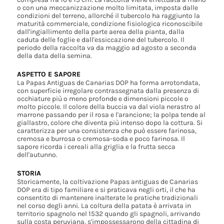
o con una meccanizzazione molto limitata, imposta dalle
condizioni del terreno, allorché il tubercolo ha raggiunto la
maturità commerciale, condizione fisiologica riconoscibile
dall'ingiallimento della parte aerea della pianta, dalla
caduta delle foglie e dall'essiccazione del tubercolo. Il
periodo della raccolta va da maggio ad agosto a seconda
della data della semina.
ASPETTO E SAPORE
La Papas Antiguas de Canarias DOP ha forma arrotondata,
con superficie irregolare contrassegnata dalla presenza di
occhiature più o meno profonde e dimensioni piccole o
molto piccole. Il colore della buccia va dal viola nerastro al
marrone passando per il rosa e l'arancione; la polpa tende al
giallastro, colore che diventa più intenso dopo la cottura. Si
caratterizza per una consistenza che può essere farinosa,
cremosa e burrosa o cremosa-soda e poco farinosa. Il
sapore ricorda i cereali alla griglia e la frutta secca
dell'autunno.
STORIA
Storicamente, la coltivazione Papas antiguas de Canarias
DOP era di tipo familiare e si praticava negli orti, il che ha
consentito di mantenere inalterate le pratiche tradizionali
nel corso degli anni. La coltura della patata è arrivata in
territorio spagnolo nel 1532 quando gli spagnoli, arrivando
sulla costa peruviana, s'impossessarono della cittadina di