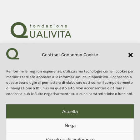
Gestisci Consenso Cookie
Fondazione Qualivita
Sede Via Fontebranda 69
53100 Siena (Si) Italy
Per fornire le migliori esperienze, utilizziamo tecnologie come i cookie per
Tel. +39 0577 1503049
memorizzare e/o accedere alle informazioni del dispositivo. Il consenso a
queste tecnologie ci permetterà di elaborare dati come il comportamento
di navigazione o ID unici su questo sito. Non acconsentire o ritirare il
COPYRIGHT 2025
consenso può influire negativamente su alcune caratteristiche e funzioni.
I contenuti, i testi e le immagini di questo sito web sono di
proprietà della Fondazione Qualivita e sono protetti dal diritto
d’autore e dalla normativa sulla proprietà intellettuale. È vietata la
copia, la riproduzione, la redistribuzione e la pubblicazione, in
Accetta
qualsiasi forma, dei contenuti e delle immagini senza espressa
autorizzazione dell’autore.
Nega
Visualizza le preferenze
© 2025 Copyright - Fondazione Qualivita :: Credits:
IDEM ADV Grafica web