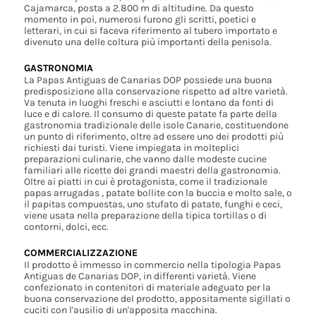
Cajamarca, posta a 2.800 m di altitudine. Da questo
momento in poi, numerosi furono gli scritti, poetici e
letterari, in cui si faceva riferimento al tubero importato e
divenuto una delle coltura più importanti della penisola.
GASTRONOMIA
La Papas Antiguas de Canarias DOP possiede una buona
predisposizione alla conservazione rispetto ad altre varietà.
Va tenuta in luoghi freschi e asciutti e lontano da fonti di
luce e di calore. Il consumo di queste patate fa parte della
gastronomia tradizionale delle isole Canarie, costituendone
un punto di riferimento, oltre ad essere uno dei prodotti più
richiesti dai turisti. Viene impiegata in molteplici
preparazioni culinarie, che vanno dalle modeste cucine
familiari alle ricette dei grandi maestri della gastronomia.
Oltre ai piatti in cui è protagonista, come il tradizionale
papas arrugadas , patate bollite con la buccia e molto sale, o
il papitas compuestas, uno stufato di patate, funghi e ceci,
viene usata nella preparazione della tipica tortillas o di
contorni, dolci, ecc.
COMMERCIALIZZAZIONE
Il prodotto è immesso in commercio nella tipologia Papas
Antiguas de Canarias DOP, in differenti varietà. Viene
confezionato in contenitori di materiale adeguato per la
buona conservazione del prodotto, appositamente sigillati o
cuciti con l'ausilio di un'apposita macchina.