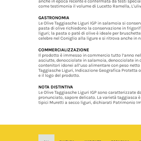
anche in epoca recente è confermata da testi specialis
come testimonia il volume di Lucetto Ramella, L'uliv
GASTRONOMIA
Le Olive Taggiasche Liguri IGP in salamoia si conserv
pasta di olive richiedono la conservazione in frigorif
liguri; la pasta o paté di olive è ideale per bruschet
celebre nel Coniglio alla ligure e si ritrova anche in
COMMERCIALIZZAZIONE
Il prodotto è immesso in commercio tutto l’anno nell
asciutte, denocciolate in salamoia, denocciolate in ol
contenitori idonei all’uso alimentare con peso netto 
Taggiasche Liguri, Indicazione Geografica Protetta o
e il logo del prodotto.
NOTA DISTINTIVA
Le Olive Taggiasche Liguri IGP sono caratterizzate 
pronunciato, sapore delicato. La varietà taggiasca è 
tipici Muretti a secco liguri, dichiarati Patrimonio