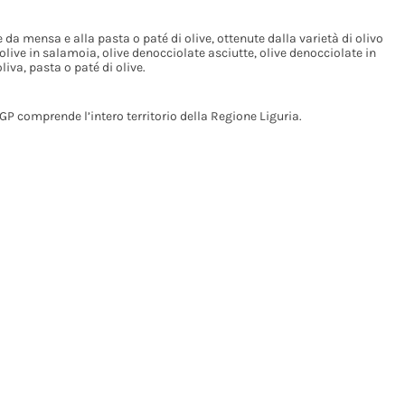
e da mensa e alla pasta o paté di olive, ottenute dalla varietà di olivo
ve in salamoia, olive denocciolate asciutte, olive denocciolate in
liva, pasta o paté di olive.
GP comprende l’intero territorio della Regione Liguria.