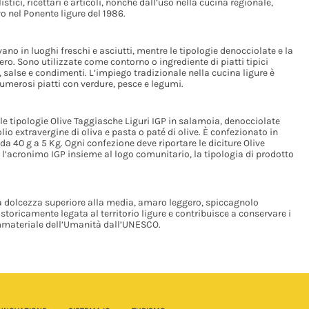
tici, ricettari e articoli, nonché dall’uso nella cucina regionale,
o nel Ponente ligure del 1986.
ano in luoghi freschi e asciutti, mentre le tipologie denocciolate e la
ero. Sono utilizzate come contorno o ingrediente di piatti tipici
te, salse e condimenti. L’impiego tradizionale nella cucina ligure è
 numerosi piatti con verdure, pesce e legumi.
e tipologie Olive Taggiasche Liguri IGP in salamoia, denocciolate
io extravergine di oliva e pasta o paté di olive. È confezionato in
da 40 g a 5 Kg. Ogni confezione deve riportare le diciture Olive
 l’acronimo IGP insieme al logo comunitario, la tipologia di prodotto
da dolcezza superiore alla media, amaro leggero, spiccagnolo
storicamente legata al territorio ligure e contribuisce a conservare i
 Immateriale dell’Umanità dall’UNESCO.