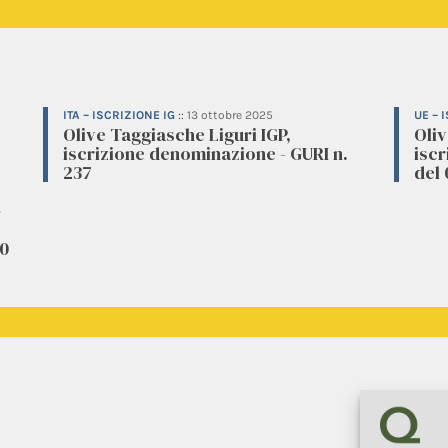
ITA – ISCRIZIONE IG
::
13 ottobre 2025
UE – 
Olive Taggiasche Liguri IGP,
Oliv
iscrizione denominazione - GURI n.
isc
237
del 
3
20