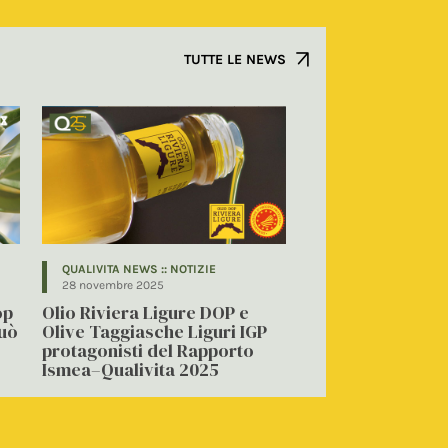
TUTTE LE NEWS
QUALIVITA NEWS :: NOTIZIE
28 novembre 2025
op
Olio Riviera Ligure DOP e
può
Olive Taggiasche Liguri IGP
protagonisti del Rapporto
Ismea–Qualivita 2025