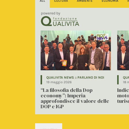
ALL
CULTURA
AMBIENTE
ECONOMIA
QUALIVITA NEWS :: PARLANO DI NOI
QUA
19 maggio 2026
18 
“La filosofia della Dop
Indi
economy”: Imperia
motor
approfondisce il valore delle
turi
DOP e IGP