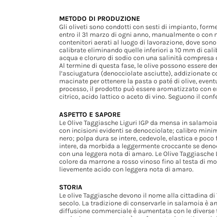
METODO DI PRODUZIONE
Gli oliveti sono condotti con sesti di impianto, form
entro il 31 marzo di ogni anno, manualmente o con me
contenitori aerati al luogo di lavorazione, dove sono 
calibrate eliminando quelle inferiori a 10 mm di ca
acqua e cloruro di sodio con una salinità compresa c
Al termine di questa fase, le olive possono essere d
l’asciugatura (denocciolate asciutte), addizionate c
macinate per ottenere la pasta o paté di olive, event
processo, il prodotto può essere aromatizzato con er
citrico, acido lattico o aceto di vino. Seguono il co
ASPETTO E SAPORE
Le Olive Taggiasche Liguri IGP da mensa in salamoia
con incisioni evidenti se denocciolate; calibro minim
nero; polpa dura se intere, cedevole, elastica e poc
intere, da morbida a leggermente croccante se denoc
con una leggera nota di amaro. Le Olive Taggiasche L
colore da marrone a rosso vinoso fino al testa di mo
lievemente acido con leggera nota di amaro.
STORIA
Le olive Taggiasche devono il nome alla cittadina di
secolo. La tradizione di conservarle in salamoia è 
diffusione commerciale è aumentata con le diverse t