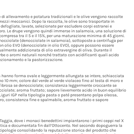
e di allevamento e potatura tradizionali e le olive vengono raccolte
zzi meccanici. Dopo la raccolta, le olive sono trasportate in
defogliate, lavate, selezionate per escludere corpi estranei e
libro. Le drupe vengono quindi immerse in salamoia, una soluzione di
ompresa tra il 5 e il 15%, per una maturazione minima di 45 giorni.
enocciolate (denocciolate in salamoia), sottoposte a centrifuga per
on olio EVO (denocciolate in olio EVO), oppure possono essere
ualmente addizionata di olio extravergine di oliva. Durante il
be o aromi naturali nonché trattato con acidificanti quali acido
nfezionamento e la pastorizzazione.
 hanno forma ovale e leggermente allungata se intere, schiacciata
o 10 mm; colore dal verde al verde violaceo fino al testa di moro e
o fibrosa se denocciolate; consistenza leggermente croccante se
ciolate; aroma fruttato; sapore lievemente acido in buon equilibrio
iguri IGP nella tipologia pasta o paté presentano polpa oleosa,
ro, consistenza fine e spalmabile, aroma fruttato e sapore
 Taggia, dove i monaci benedettini impiantarono i primi ceppi nel X
antica e documentata fin dall’Ottocento. Nel secondo dopoguerra la
ipologie consolidando la reputazione storica del prodotto che