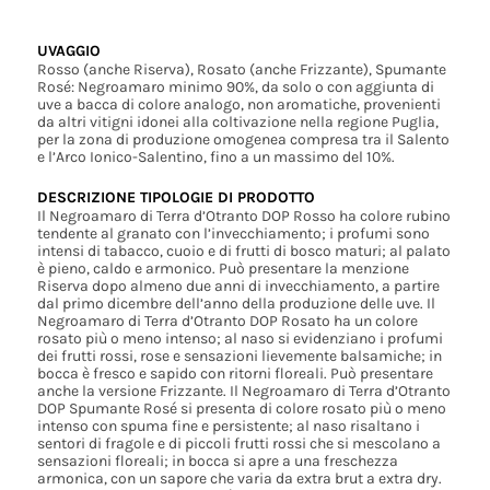
UVAGGIO
Rosso (anche Riserva), Rosato (anche Frizzante), Spumante
Rosé: Negroamaro minimo 90%, da solo o con aggiunta di
uve a bacca di colore analogo, non aromatiche, provenienti
da altri vitigni idonei alla coltivazione nella regione Puglia,
per la zona di produzione omogenea compresa tra il Salento
e l’Arco Ionico-Salentino, fino a un massimo del 10%.
DESCRIZIONE TIPOLOGIE DI PRODOTTO
Il Negroamaro di Terra d’Otranto DOP Rosso ha colore rubino
tendente al granato con l’invecchiamento; i profumi sono
intensi di tabacco, cuoio e di frutti di bosco maturi; al palato
è pieno, caldo e armonico. Può presentare la menzione
Riserva dopo almeno due anni di invecchiamento, a partire
dal primo dicembre dell’anno della produzione delle uve. Il
Negroamaro di Terra d’Otranto DOP Rosato ha un colore
rosato più o meno intenso; al naso si evidenziano i profumi
dei frutti rossi, rose e sensazioni lievemente balsamiche; in
bocca è fresco e sapido con ritorni floreali. Può presentare
anche la versione Frizzante. Il Negroamaro di Terra d’Otranto
DOP Spumante Rosé si presenta di colore rosato più o meno
intenso con spuma fine e persistente; al naso risaltano i
sentori di fragole e di piccoli frutti rossi che si mescolano a
sensazioni floreali; in bocca si apre a una freschezza
armonica, con un sapore che varia da extra brut a extra dry.