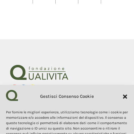
Gestisci Consenso Cookie
Fondazione Qualivita
Sede Via Fontebranda 69
53100 Siena (Si) Italy
Per fornire le migliori esperienze, utilizziamo tecnologie come i cookie per
Tel. +39 0577 1503049
memorizzare e/o accedere alle informazioni del dispositivo. Il consenso a
queste tecnologie ci permetterà di elaborare dati come il comportamento
di navigazione o ID unici su questo sito. Non acconsentire o ritirare il
COPYRIGHT 2025
consenso può influire negativamente su alcune caratteristiche e funzioni.