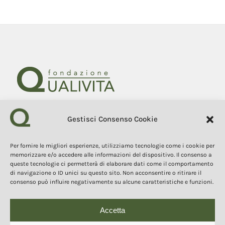
Gestisci Consenso Cookie
Fondazione Qualivita
Sede Via Fontebranda 69
53100 Siena (Si) Italy
Per fornire le migliori esperienze, utilizziamo tecnologie come i cookie per
Tel. +39 0577 1503049
memorizzare e/o accedere alle informazioni del dispositivo. Il consenso a
queste tecnologie ci permetterà di elaborare dati come il comportamento
di navigazione o ID unici su questo sito. Non acconsentire o ritirare il
COPYRIGHT 2025
consenso può influire negativamente su alcune caratteristiche e funzioni.
I contenuti, i testi e le immagini di questo sito web sono di
proprietà della Fondazione Qualivita e sono protetti dal diritto
d’autore e dalla normativa sulla proprietà intellettuale. È vietata la
copia, la riproduzione, la redistribuzione e la pubblicazione, in
Accetta
qualsiasi forma, dei contenuti e delle immagini senza espressa
autorizzazione dell’autore.