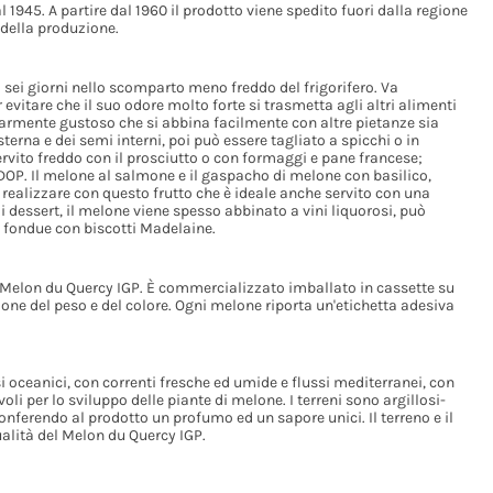
1945. A partire dal 1960 il prodotto viene spedito fuori dalla regione
 della produzione.
 sei giorni nello scomparto meno freddo del frigorifero. Va
vitare che il suo odore molto forte si trasmetta agli altri alimenti
colarmente gustoso che si abbina facilmente con altre pietanze sia
sterna e dei semi interni, poi può essere tagliato a spicchi o in
ervito freddo con il prosciutto o con formaggi e pane francese;
DOP. Il melone al salmone e il gaspacho di melone con basilico,
 realizzare con questo frutto che è ideale anche servito con una
 i dessert, il melone viene spesso abbinato a vini liquorosi, può
a fondue con biscotti Madelaine.
 Melon du Quercy IGP. È commercializzato imballato in cassette su
ione del peso e del colore. Ogni melone riporta un'etichetta adesiva
ssi oceanici, con correnti fresche ed umide e flussi mediterranei, con
oli per lo sviluppo delle piante di melone. I terreni sono argillosi-
nferendo al prodotto un profumo ed un sapore unici. Il terreno e il
ualità del Melon du Quercy IGP.