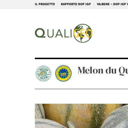
IL PROGETTO
RAPPORTO DOP IGP
VA.BENE – DOP IGP
Melon du Q