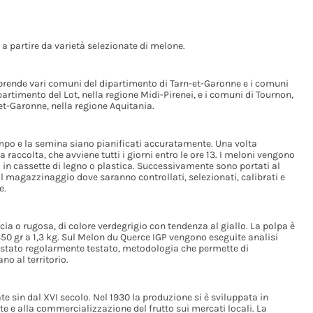
 a partire da varietà selezionate di melone.
rende vari comuni del dipartimento di Tarn-et-Garonne e i comuni
rtimento del Lot, nella regione Midi-Pirenei, e i comuni di Tournon,
et-Garonne, nella regione Aquitania.
ampo e la semina siano pianificati accuratamente. Una volta
 raccolta, che avviene tutti i giorni entro le ore 13. I meloni vengono
i in cassette di legno o plastica. Successivamente sono portati al
al magazzinaggio dove saranno controllati, selezionati, calibrati e
e.
ia o rugosa, di colore verdegrigio con tendenza al giallo. La polpa è
50 gr a 1,3 kg. Sul Melon du Querce IGP vengono eseguite analisi
re stato regolarmente testato, metodologia che permette di
o al territorio.
te sin dal XVI secolo. Nel 1930 la produzione si è sviluppata in
ate e alla commercializzazione del frutto sui mercati locali. La