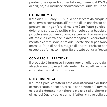
produzione è quindi aumentata negli anni dal 1940 al 
di origine, ciò influisce enormemente sullo sviluppo
GASTRONOMIA
Il Melon du Quercy IGP si può conservare da cinque a
conservato comunque all'interno di un sacchetto per e
presenti nel frigorifero. Il melone è un frutto parti
dolci, che salate. Va pulito privandolo della buccia e
piccole sfere con un apposito attrezzo. Può essere s
ottima è la ricetta che lo accompagna al Roquefort 
menta e carote sono altre due ricette che si possono
crema all'olio di noci e magro di anatra. Perfetto per
essere trasformato in granita o usato per una fresc
COMMERCIALIZZAZIONE
Il prodotto è immesso in commercio nella tipologia
alveoli e avvolto eventualmente in fazzoletti in funz
con indicata la denominazione.
NOTA DISTINTIVA
Il clima tipico, caratterizzato dall'alternanza di flu
correnti calde e secche, crea le condizioni più favorev
calcarei e donano nutrizione potassica alla pianta co
clima del Quercy sono quindi i fattori chiave della q