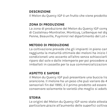
DESCRIZIONE
Il Melon du Quercy IGP è un frutto che viene prodotto
ZONA DI PRODUZIONE
La zona di produzione del Melon du Quercy IGP comp
di Castelnau-Montratier, Montcuq, Lalbenque nel dipa
Penne, Beauville, Puymirol nel dipartimento del Lot-
METODO DI PRODUZIONE
La coltivazione prevede che gli impianti in pieno c
raggiunta la maturità ottimale dei meloni ha inizio la
condizionati uno accanto all'altro senza schiacciarl
riparo dal sole e dalle intemperie per poi procedere 
imballati in cassette per la sua commercializzazion
ASPETTO E SAPORE
il Melon du Quercy IGP può presentare una buccia lisc
arancione. Il melone ha un peso che può variare da 4
sensoriali fin dal 1995; è il primo prodotto ad esse
conservare solamente le varietà che meglio si adattan
STORIA
Le origini del Melon du Quercy IGP sono state attesta
particolare grazie all'aumento delle superfici coltiv