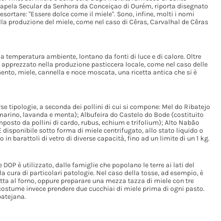
a Capela Secular da Senhora da Conceiçao di Ourém, riporta disegnato
 esortare: "Essere dolce come il miele". Sono, infine, molti i nomi
la produzione del miele, come nel caso di Cêras, Carvalhal de Cêras
a temperatura ambiente, lontano da fonti di luce e di calore. Oltre
apprezzato nella produzione pasticcera locale, come nel caso delle
ento, miele, cannella e noce moscata, una ricetta antica che si è
e tipologie, a seconda dei pollini di cui si compone: Mel do Ribatejo
marino, lavanda e menta); Albufeira do Castelo do Bode (costituito
mposto da pollini di cardo, rubus, echium e trifolium); Alto Nabão
disponibile sotto forma di miele centrifugato, allo stato liquido o
in barattoli di vetro di diverse capacità, fino ad un limite di un 1 kg.
DOP è utilizzato, dalle famiglie che popolano le terre ai lati del
a cura di particolari patologie. Nel caso della tosse, ad esempio, è
tta al forno, oppure preparare una mezza tazza di miele con tre
 è costume invece prendere due cucchiai di miele prima di ogni pasto.
batejana.