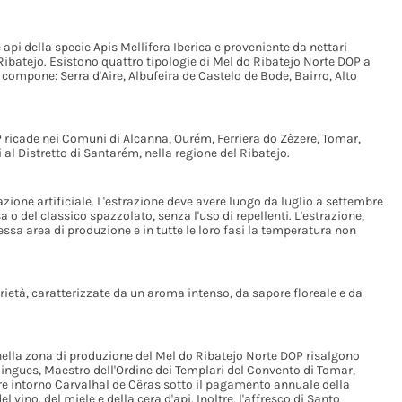
 api della specie Apis Mellifera Iberica e proveniente da nettari
 Ribatejo. Esistono quattro tipologie di Mel do Ribatejo Norte DOP a
i compone: Serra d'Aire, Albufeira de Castelo de Bode, Bairro, Alto
 ricade nei Comuni di Alcanna, Ourém, Ferriera do Zêzere, Tomar,
al Distretto di Santarém, nella regione del Ribatejo.
zione artificiale. L'estrazione deve avere luogo da luglio a settembre
 o del classico spazzolato, senza l'uso di repellenti. L'estrazione,
ssa area di produzione e in tutte le loro fasi la temperatura non
rietà, caratterizzate da un aroma intenso, da sapore floreale e da
 nella zona di produzione del Mel do Ribatejo Norte DOP risalgono
mingues, Maestro dell'Ordine dei Templari del Convento di Tomar,
erre intorno Carvalhal de Cêras sotto il pagamento annuale della
el vino, del miele e della cera d'api. Inoltre, l'affresco di Santo