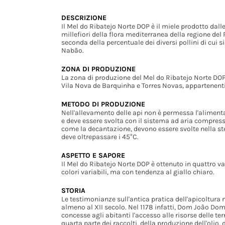
DESCRIZIONE
Il Mel do Ribatejo Norte DOP è il miele prodotto dalle
millefiori della flora mediterranea della regione del
seconda della percentuale dei diversi pollini di cui s
Nabão.
ZONA DI PRODUZIONE
La zona di produzione del Mel do Ribatejo Norte DOP
Vila Nova de Barquinha e Torres Novas, appartenenti 
METODO DI PRODUZIONE
Nell'allevamento delle api non è permessa l'alimenta
e deve essere svolta con il sistema ad aria compressa
come la decantazione, devono essere svolte nella ste
deve oltrepassare i 45°C.
ASPETTO E SAPORE
Il Mel do Ribatejo Norte DOP è ottenuto in quattro va
colori variabili, ma con tendenza al giallo chiaro.
STORIA
Le testimonianze sull'antica pratica dell'apicoltura
almeno al XII secolo. Nel 1178 infatti, Dom João Do
concesse agli abitanti l'accesso alle risorse delle t
quarta parte dei raccolti, della produzione dell'olio, d