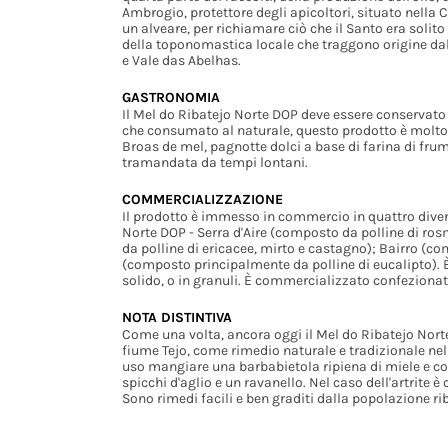
Ambrogio, protettore degli apicoltori, situato nell
un alveare, per richiamare ciò che il Santo era solito
della toponomastica locale che traggono origine dal
e Vale das Abelhas.
GASTRONOMIA
Il Mel do Ribatejo Norte DOP deve essere conservato 
che consumato al naturale, questo prodotto è molto 
Broas de mel, pagnotte dolci a base di farina di frum
tramandata da tempi lontani.
COMMERCIALIZZAZIONE
Il prodotto è immesso in commercio in quattro divers
Norte DOP - Serra d'Aire (composto da polline di ros
da polline di ericacee, mirto e castagno); Bairro (co
(composto principalmente da polline di eucalipto). È 
solido, o in granuli. È commercializzato confezionato 
NOTA DISTINTIVA
Come una volta, ancora oggi il Mel do Ribatejo Norte 
fiume Tejo, come rimedio naturale e tradizionale nell
uso mangiare una barbabietola ripiena di miele e co
spicchi d'aglio e un ravanello. Nel caso dell'artrite
Sono rimedi facili e ben graditi dalla popolazione ri