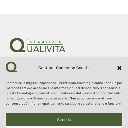
Gestisci Consenso Cookie
Fondazione Qualivita
Sede Via Fontebranda 69
53100 Siena (Si) Italy
Per fornire le migliori esperienze, utilizziamo tecnologie come i cookie per
Tel. +39 0577 1503049
memorizzare e/o accedere alle informazioni del dispositivo. Il consenso a
queste tecnologie ci permetterà di elaborare dati come il comportamento
di navigazione o ID unici su questo sito. Non acconsentire o ritirare il
COPYRIGHT 2025
consenso può influire negativamente su alcune caratteristiche e funzioni.
I contenuti, i testi e le immagini di questo sito web sono di
proprietà della Fondazione Qualivita e sono protetti dal diritto
d’autore e dalla normativa sulla proprietà intellettuale. È vietata la
copia, la riproduzione, la redistribuzione e la pubblicazione, in
Accetta
qualsiasi forma, dei contenuti e delle immagini senza espressa
autorizzazione dell’autore.