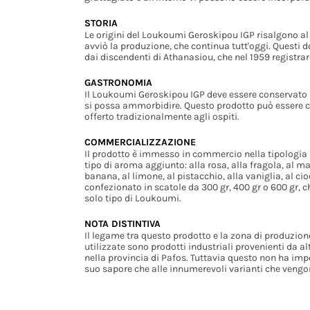
STORIA
Le origini del Loukoumi Geroskipou IGP risalgono a
avviò la produzione, che continua tutt'oggi. Questi d
dai discendenti di Athanasiou, che nel 1959 regist
GASTRONOMIA
Il Loukoumi Geroskipou IGP deve essere conservato i
si possa ammorbidire. Questo prodotto può essere c
offerto tradizionalmente agli ospiti.
COMMERCIALIZZAZIONE
Il prodotto è immesso in commercio nella tipologia 
tipo di aroma aggiunto: alla rosa, alla fragola, al m
banana, al limone, al pistacchio, alla vaniglia, al c
confezionato in scatole da 300 gr, 400 gr o 600 gr,
solo tipo di Loukoumi.
NOTA DISTINTIVA
Il legame tra questo prodotto e la zona di produzion
utilizzate sono prodotti industriali provenienti da al
nella provincia di Pafos. Tuttavia questo non ha im
suo sapore che alle innumerevoli varianti che vengo