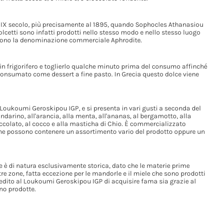
l IX secolo, più precisamente al 1895, quando Sophocles Athanasiou
olcetti sono infatti prodotti nello stesso modo e nello stesso luogo
rarono la denominazione commerciale Aphrodite.
n frigorifero e toglierlo qualche minuto prima del consumo affinché
onsumato come dessert a fine pasto. In Grecia questo dolce viene
Loukoumi Geroskipou IGP, e si presenta in vari gusti a seconda del
andarino, all'arancia, alla menta, all'ananas, al bergamotto, alla
ioccolato, al cocco e alla masticha di Chio. È commercializzato
 che possono contenere un assortimento vario del prodotto oppure un
e è di natura esclusivamente storica, dato che le materie prime
tre zone, fatta eccezione per le mandorle e il miele che sono prodotti
pedito al Loukoumi Geroskipou IGP di acquisire fama sia grazie al
no prodotte.