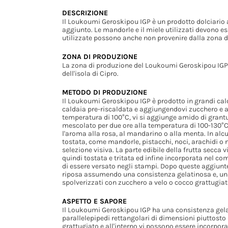
DESCRIZIONE
Il Loukoumi Geroskipou IGP è un prodotto dolciario 
aggiunto. Le mandorle e il miele utilizzati devono es
utilizzate possono anche non provenire dalla zona d
ZONA DI PRODUZIONE
La zona di produzione del Loukoumi Geroskipou IGP ri
dell'isola di Cipro.
METODO DI PRODUZIONE
Il Loukoumi Geroskipou IGP è prodotto in grandi cal
caldaia pre-riscaldata e aggiungendovi zucchero e aci
temperatura di 100°C, vi si aggiunge amido di grantu
mescolato per due ore alla temperatura di 100-130°
l'aroma alla rosa, al mandarino o alla menta. In alcu
tostata, come mandorle, pistacchi, noci, arachidi o
selezione visiva. La parte edibile della frutta secca 
quindi tostata e tritata ed infine incorporata nel c
di essere versato negli stampi. Dopo queste aggiunt
riposa assumendo una consistenza gelatinosa e, una 
spolverizzati con zucchero a velo o cocco grattugiat
ASPETTO E SAPORE
Il Loukoumi Geroskipou IGP ha una consistenza gela
parallelepipedi rettangolari di dimensioni piuttosto
grattugiato e all'interno vi possono essere incorpora