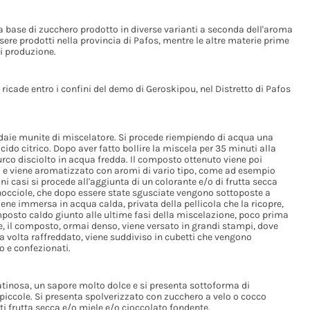
a base di zucchero prodotto in diverse varianti a seconda dell'aroma
sere prodotti nella provincia di Pafos, mentre le altre materie prime
i produzione.
cade entro i confini del demo di Geroskipou, nel Distretto di Pafos
daie munite di miscelatore. Si procede riempiendo di acqua una
do citrico. Dopo aver fatto bollire la miscela per 35 minuti alla
rco disciolto in acqua fredda. Il composto ottenuto viene poi
C e viene aromatizzato con aromi di vario tipo, come ad esempio
ni casi si procede all'aggiunta di un colorante e/o di frutta secca
 nocciole, che dopo essere state sgusciate vengono sottoposte a
viene immersa in acqua calda, privata della pellicola che la ricopre,
omposto caldo giunto alle ultime fasi della miscelazione, poco prima
e, il composto, ormai denso, viene versato in grandi stampi, dove
volta raffreddato, viene suddiviso in cubetti che vengono
o e confezionati.
tinosa, un sapore molto dolce e si presenta sottoforma di
 piccole. Si presenta spolverizzato con zucchero a velo o cocco
ti frutta secca e/o miele e/o cioccolato fondente.