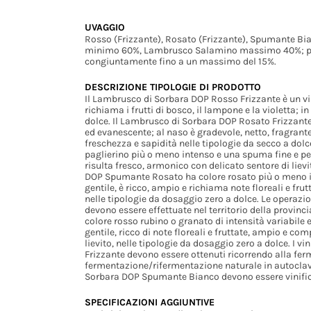
UVAGGIO
Rosso (Frizzante), Rosato (Frizzante), Spumante 
minimo 60%, Lambrusco Salamino massimo 40%; poss
congiuntamente fino a un massimo del 15%.
DESCRIZIONE TIPOLOGIE DI PRODOTTO
Il Lambrusco di Sorbara DOP Rosso Frizzante è un vin
richiama i frutti di bosco, il lampone e la violetta; i
dolce. Il Lambrusco di Sorbara DOP Rosato Frizzante
ed evanescente; al naso è gradevole, netto, fragrante, 
freschezza e sapidità nelle tipologie da secco a do
paglierino più o meno intenso e una spuma fine e pers
risulta fresco, armonico con delicato sentore di liev
DOP Spumante Rosato ha colore rosato più o meno int
gentile, è ricco, ampio e richiama note floreali e frut
nelle tipologie da dosaggio zero a dolce. Le operazio
devono essere effettuate nel territorio della provi
colore rosso rubino o granato di intensità variabile e
gentile, ricco di note floreali e fruttate, ampio e co
lievito, nelle tipologie da dosaggio zero a dolce. 
Frizzante devono essere ottenuti ricorrendo alla fer
fermentazione/rifermentazione naturale in autoclave
Sorbara DOP Spumante Bianco devono essere vinific
SPECIFICAZIONI AGGIUNTIVE