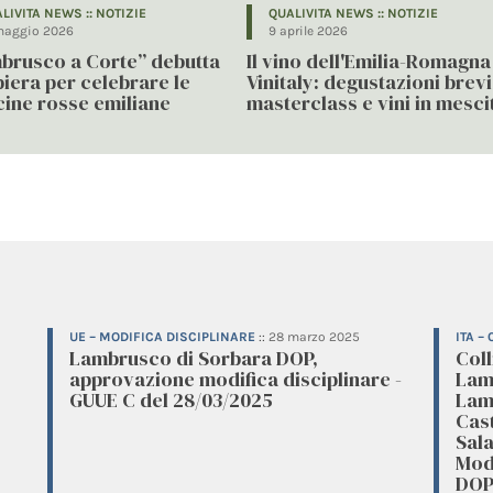
LIVITA NEWS :: NOTIZIE
QUALIVITA NEWS :: NOTIZIE
maggio 2026
9 aprile 2026
brusco a Corte” debutta
Il vino dell'Emilia-Romagna
iera per celebrare le
Vinitaly: degustazioni brevi
cine rosse emiliane
masterclass e vini in mesci
UE – MODIFICA DISCIPLINARE
::
28 marzo 2025
ITA –
Lambrusco di Sorbara DOP,
Coll
approvazione modifica disciplinare -
Lam
GUUE C del 28/03/2025
Lam
Cas
Sal
Mod
DOP,