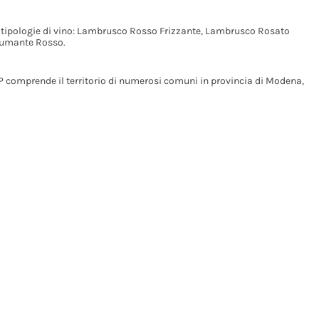
 tipologie di vino: Lambrusco Rosso Frizzante, Lambrusco Rosato
pumante Rosso.
 comprende il territorio di numerosi comuni in provincia di Modena,