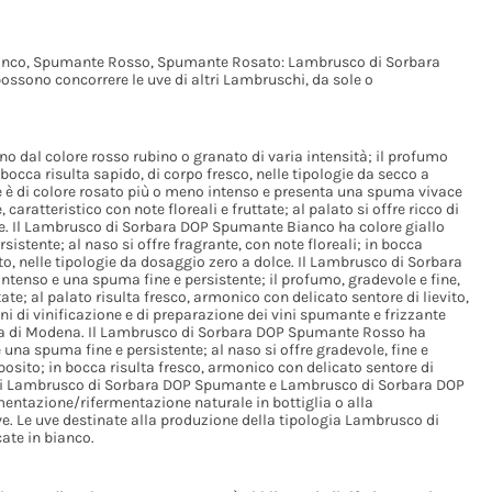
Bianco, Spumante Rosso, Spumante Rosato: Lambrusco di Sorbara
ono concorrere le uve di altri Lambruschi, da sole o
o dal colore rosso rubino o granato di varia intensità; il profumo
n bocca risulta sapido, di corpo fresco, nelle tipologie da secco a
 è di colore rosato più o meno intenso e presenta una spuma vivace
caratteristico con note floreali e fruttate; al palato si offre ricco di
lce. Il Lambrusco di Sorbara DOP Spumante Bianco ha colore giallo
istente; al naso si offre fragrante, con note floreali; in bocca
ito, nelle tipologie da dosaggio zero a dolce. Il Lambrusco di Sorbara
enso e una spuma fine e persistente; il profumo, gradevole e fine,
tate; al palato risulta fresco, armonico con delicato sentore di lievito,
ni di vinificazione e di preparazione dei vini spumante e frizzante
ncia di Modena. Il Lambrusco di Sorbara DOP Spumante Rosso ha
 una spuma fine e persistente; al naso si offre gradevole, fine e
mposito; in bocca risulta fresco, armonico con delicato sentore di
I vini Lambrusco di Sorbara DOP Spumante e Lambrusco di Sorbara DOP
mentazione/rifermentazione naturale in bottiglia o alla
. Le uve destinate alla produzione della tipologia Lambrusco di
ate in bianco.