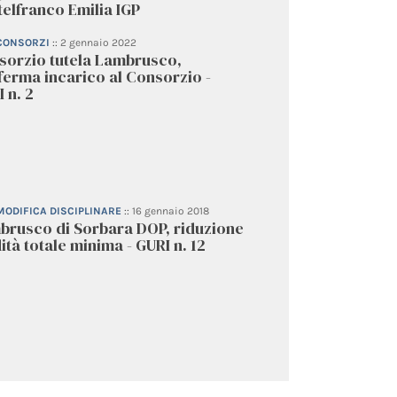
elfranco Emilia IGP
 CONSORZI
::
2 gennaio 2022
sorzio tutela Lambrusco,
erma incarico al Consorzio -
 n. 2
 MODIFICA DISCIPLINARE
::
16 gennaio 2018
brusco di Sorbara DOP, riduzione
ità totale minima - GURI n. 12