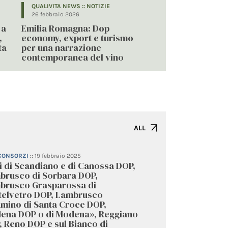
QUALIVITA NEWS :: NOTIZIE
26 febbraio 2026
 a
Emilia Romagna: Dop
,
economy, export e turismo
ta
per una narrazione
contemporanea del vino
ALL
 CONSORZI
::
19 febbraio 2025
i di Scandiano e di Canossa DOP,
brusco di Sorbara DOP,
brusco Grasparossa di
telvetro DOP, Lambrusco
amino di Santa Croce DOP,
ena DOP o di Modena», Reggiano
 Reno DOP e sul Bianco di