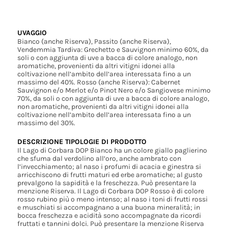
UVAGGIO
Bianco (anche Riserva), Passito (anche Riserva),
Vendemmia Tardiva: Grechetto e Sauvignon minimo 60%, da
soli o con aggiunta di uve a bacca di colore analogo, non
aromatiche, provenienti da altri vitigni idonei alla
coltivazione nell’ambito dell’area interessata fino a un
massimo del 40%. Rosso (anche Riserva): Cabernet
Sauvignon e/o Merlot e/o Pinot Nero e/o Sangiovese minimo
70%, da soli o con aggiunta di uve a bacca di colore analogo,
non aromatiche, provenienti da altri vitigni idonei alla
coltivazione nell’ambito dell’area interessata fino a un
massimo del 30%.
DESCRIZIONE TIPOLOGIE DI PRODOTTO
Il Lago di Corbara DOP Bianco ha un colore giallo paglierino
che sfuma dal verdolino all’oro, anche ambrato con
l’invecchiamento; al naso i profumi di acacia e ginestra si
arricchiscono di frutti maturi ed erbe aromatiche; al gusto
prevalgono la sapidità e la freschezza. Può presentare la
menzione Riserva. Il Lago di Corbara DOP Rosso è di colore
rosso rubino più o meno intenso; al naso i toni di frutti rossi
e muschiati si accompagnano a una buona mineralità; in
bocca freschezza e acidità sono accompagnate da ricordi
fruttati e tannini dolci. Può presentare la menzione Riserva