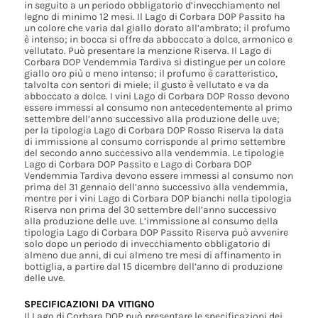
in seguito a un periodo obbligatorio d’invecchiamento nel
legno di minimo 12 mesi. Il Lago di Corbara DOP Passito ha
un colore che varia dal giallo dorato all’ambrato; il profumo
è intenso; in bocca si offre da abboccato a dolce, armonico e
vellutato. Può presentare la menzione Riserva. Il Lago di
Corbara DOP Vendemmia Tardiva si distingue per un colore
giallo oro più o meno intenso; il profumo è caratteristico,
talvolta con sentori di miele; il gusto è vellutato e va da
abboccato a dolce. I vini Lago di Corbara DOP Rosso devono
essere immessi al consumo non antecedentemente al primo
settembre dell’anno successivo alla produzione delle uve;
per la tipologia Lago di Corbara DOP Rosso Riserva la data
di immissione al consumo corrisponde al primo settembre
del secondo anno successivo alla vendemmia. Le tipologie
Lago di Corbara DOP Passito e Lago di Corbara DOP
Vendemmia Tardiva devono essere immessi al consumo non
prima del 31 gennaio dell’anno successivo alla vendemmia,
mentre per i vini Lago di Corbara DOP bianchi nella tipologia
Riserva non prima del 30 settembre dell’anno successivo
alla produzione delle uve. L’immissione al consumo della
tipologia Lago di Corbara DOP Passito Riserva può avvenire
solo dopo un periodo di invecchiamento obbligatorio di
almeno due anni, di cui almeno tre mesi di affinamento in
bottiglia, a partire dal 15 dicembre dell’anno di produzione
delle uve.
SPECIFICAZIONI DA VITIGNO
Il Lago di Corbara DOP può presentare le specificazioni dei