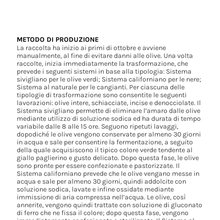
METODO DI PRODUZIONE
La raccolta ha inizio ai primi di ottobre e avviene
manualmente, al fine di evitare danni alle olive. Una volta
raccolte, inizia immediatamente la trasformazione, che
prevede i seguenti sistemi in base alla tipologia: Sistema
sivigliano per le olive verdi; Sistema californiano per le nere;
Sistema al naturale per le cangianti. Per ciascuna delle
tipologie di trasformazione sono consentite le seguenti
lavorazioni: olive intere, schiacciate, incise e denocciolate. Il
Sistema sivigliano permette di eliminare l’amaro dalle olive
mediante utilizzo di soluzione sodica ed ha durata di tempo
variabile dalle 8 alle 15 ore. Seguono ripetuti lavaggi,
dopodiché le olive vengono conservate per almeno 30 giorni
in acqua e sale per consentire la fermentazione, a seguito
della quale acquisiscono il tipico colore verde tendente al
giallo paglierino e gusto delicato. Dopo questa fase, le olive
sono pronte per essere confezionate e pastorizzate. Il
Sistema californiano prevede che le olive vengano messe in
acqua e sale per almeno 30 giorni, quindi addolcite con
soluzione sodica, lavate e infine ossidate mediante
immissione di aria compressa nell’acqua. Le olive, così
annerite, vengono quindi trattate con soluzione di gluconato
di ferro che ne fissa il colore; dopo questa fase, vengono