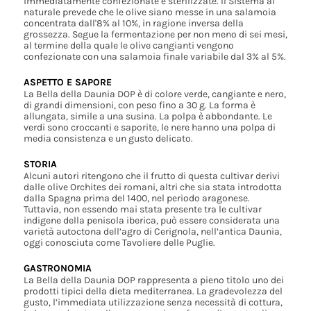
immediatamente confezionate e sterilizzate. Il Sistema al
naturale prevede che le olive siano messe in una salamoia
concentrata dall'8% al 10%, in ragione inversa della
grossezza. Segue la fermentazione per non meno di sei mesi,
al termine della quale le olive cangianti vengono
confezionate con una salamoia finale variabile dal 3% al 5%.
ASPETTO E SAPORE
La Bella della Daunia DOP è di colore verde, cangiante e nero,
di grandi dimensioni, con peso fino a 30 g. La forma è
allungata, simile a una susina. La polpa è abbondante. Le
verdi sono croccanti e saporite, le nere hanno una polpa di
media consistenza e un gusto delicato.
STORIA
Alcuni autori ritengono che il frutto di questa cultivar derivi
dalle olive Orchites dei romani, altri che sia stata introdotta
dalla Spagna prima del 1400, nel periodo aragonese.
Tuttavia, non essendo mai stata presente tra le cultivar
indigene della penisola iberica, può essere considerata una
varietà autoctona dell’agro di Cerignola, nell’antica Daunia,
oggi conosciuta come Tavoliere delle Puglie.
GASTRONOMIA
La Bella della Daunia DOP rappresenta a pieno titolo uno dei
prodotti tipici della dieta mediterranea. La gradevolezza del
gusto, l’immediata utilizzazione senza necessità di cottura,