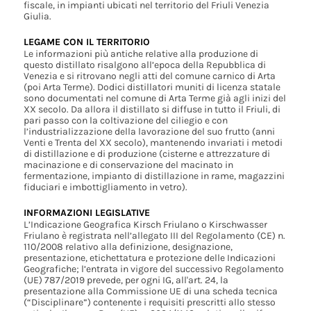
fiscale, in impianti ubicati nel territorio del Friuli Venezia
Giulia.
LEGAME CON IL TERRITORIO
Le informazioni più antiche relative alla produzione di
questo distillato risalgono all’epoca della Repubblica di
Venezia e si ritrovano negli atti del comune carnico di Arta
(poi Arta Terme). Dodici distillatori muniti di licenza statale
sono documentati nel comune di Arta Terme già agli inizi del
XX secolo. Da allora il distillato si diffuse in tutto il Friuli, di
pari passo con la coltivazione del ciliegio e con
l’industrializzazione della lavorazione del suo frutto (anni
Venti e Trenta del XX secolo), mantenendo invariati i metodi
di distillazione e di produzione (cisterne e attrezzature di
macinazione e di conservazione del macinato in
fermentazione, impianto di distillazione in rame, magazzini
fiduciari e imbottigliamento in vetro).
INFORMAZIONI LEGISLATIVE
L’Indicazione Geografica Kirsch Friulano o Kirschwasser
Friulano è registrata nell’allegato III del Regolamento (CE) n.
110/2008 relativo alla definizione, designazione,
presentazione, etichettatura e protezione delle Indicazioni
Geografiche; l’entrata in vigore del successivo Regolamento
(UE) 787/2019 prevede, per ogni IG, all'art. 24, la
presentazione alla Commissione UE di una scheda tecnica
(“Disciplinare”) contenente i requisiti prescritti allo stesso