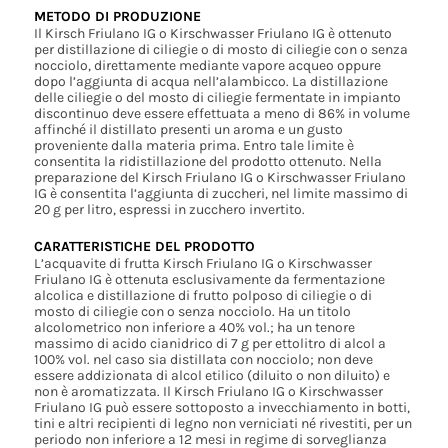
METODO DI PRODUZIONE
Il Kirsch Friulano IG o Kirschwasser Friulano IG è ottenuto
per distillazione di ciliegie o di mosto di ciliegie con o senza
nocciolo, direttamente mediante vapore acqueo oppure
dopo l’aggiunta di acqua nell’alambicco. La distillazione
delle ciliegie o del mosto di ciliegie fermentate in impianto
discontinuo deve essere effettuata a meno di 86% in volume
affinché il distillato presenti un aroma e un gusto
proveniente dalla materia prima. Entro tale limite è
consentita la ridistillazione del prodotto ottenuto. Nella
preparazione del Kirsch Friulano IG o Kirschwasser Friulano
IG è consentita l’aggiunta di zuccheri, nel limite massimo di
20 g per litro, espressi in zucchero invertito.
CARATTERISTICHE DEL PRODOTTO
L’acquavite di frutta Kirsch Friulano IG o Kirschwasser
Friulano IG è ottenuta esclusivamente da fermentazione
alcolica e distillazione di frutto polposo di ciliegie o di
mosto di ciliegie con o senza nocciolo. Ha un titolo
alcolometrico non inferiore a 40% vol.; ha un tenore
massimo di acido cianidrico di 7 g per ettolitro di alcol a
100% vol. nel caso sia distillata con nocciolo; non deve
essere addizionata di alcol etilico (diluito o non diluito) e
non è aromatizzata. Il Kirsch Friulano IG o Kirschwasser
Friulano IG può essere sottoposto a invecchiamento in botti,
tini e altri recipienti di legno non verniciati né rivestiti, per un
periodo non inferiore a 12 mesi in regime di sorveglianza