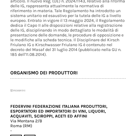
articolo. Il nuovo Reg. (UE) n. 2024/1143, relativo alla riforma
delle IG, rappresenta attualmente la normativa di
riferimento in materia. Tale Regolamento ha introdotto un
sistema unitario ed esaustivo per la tutela delle IG a livello
europeo. Entrato in vigore il 13 maggio 2024, il Regolamento
dedica il Capo II alle disposizioni relative alla registrazione
delle IG, disciplinando in modo dettagliato le modalità di
presentazione delle domande, le procedure di opposizione e
le modifiche alla scheda tecnica. Il Disciplinare del Kirsch
Friulano IG o Kirschwasser Friulano IG è contenuto nel
decreto del Masaf del 31 luglio 2014 (pubblicato nella GU n.
185 dell'11.08.2014).
ORGANISMO DEI PRODUTTORI
FEDERVINI FEDERAZIONE ITALIANA PRODUTTORI,
ESPORTATORI ED IMPORTATORI DI VINI, LIQUORI,
ACQUAVITI, SCIROPPI, ACETI ED AFFINI
Via Mentana 2/B
Roma (RM)
-