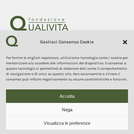
Gestisci Consenso Cookie
Fondazione Qualivita
Sede Via Fontebranda 69
Per fornire le migliori esperienze, utilizziamo tecnologie come i cookie per
53100 Siena (Si) Italy
memorizzare e/o accedere alle informazioni del dispositivo. Il consenso a
Tel. +39 0577 1503049
queste tecnologie ci permetterà di elaborare dati come il comportamento
di navigazione o ID unici su questo sito. Non acconsentire o ritirare il
consenso può influire negativamente su alcune caratteristiche e funzioni.
COPYRIGHT 2025
I contenuti, i testi e le immagini di questo sito web sono di
proprietà della Fondazione Qualivita e sono protetti dal diritto
d’autore e dalla normativa sulla proprietà intellettuale. È vietata la
Accetta
copia, la riproduzione, la redistribuzione e la pubblicazione, in
qualsiasi forma, dei contenuti e delle immagini senza espressa
autorizzazione dell’autore.
Nega
Visualizza le preferenze
© 2025 Copyright - Fondazione Qualivita :: Credits:
IDEM ADV Grafica web