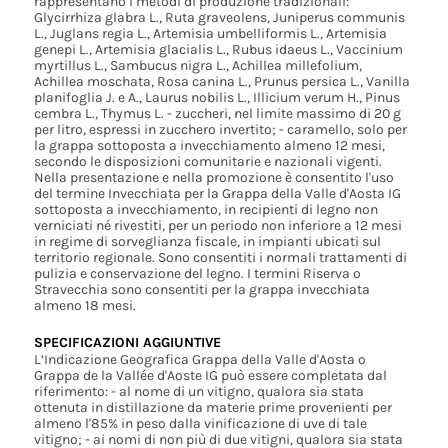
rappresentano i metodi di produzione tradizionali:
Glycirrhiza glabra L., Ruta graveolens, Juniperus communis
L., Juglans regia L., Artemisia umbelliformis L., Artemisia
genepi L., Artemisia glacialis L., Rubus idaeus L., Vaccinium
myrtillus L., Sambucus nigra L., Achillea millefolium,
Achillea moschata, Rosa canina L., Prunus persica L., Vanilla
planifoglia J. e A., Laurus nobilis L., Illicium verum H., Pinus
cembra L., Thymus L. - zuccheri, nel limite massimo di 20 g
per litro, espressi in zucchero invertito; - caramello, solo per
la grappa sottoposta a invecchiamento almeno 12 mesi,
secondo le disposizioni comunitarie e nazionali vigenti.
Nella presentazione e nella promozione è consentito l'uso
del termine Invecchiata per la Grappa della Valle d'Aosta IG
sottoposta a invecchiamento, in recipienti di legno non
verniciati né rivestiti, per un periodo non inferiore a 12 mesi
in regime di sorveglianza fiscale, in impianti ubicati sul
territorio regionale. Sono consentiti i normali trattamenti di
pulizia e conservazione del legno. I termini Riserva o
Stravecchia sono consentiti per la grappa invecchiata
almeno 18 mesi.
SPECIFICAZIONI AGGIUNTIVE
L’Indicazione Geografica Grappa della Valle d'Aosta o
Grappa de la Vallée d'Aoste IG può essere completata dal
riferimento: - al nome di un vitigno, qualora sia stata
ottenuta in distillazione da materie prime provenienti per
almeno l'85% in peso dalla vinificazione di uve di tale
vitigno; - ai nomi di non più di due vitigni, qualora sia stata