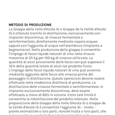
METODO DI PRODUZIONE
La Grappa della Valle d'Aosta IG o Grappa de la Vallée d'Aoste
IG è ottenuta tramite la distillazione, esclusivamente con
impianto discontinuo, di vinacce fermentate o
semifermentate, direttamente mediante vapore acqueo
oppure con l'aggiunta di acqua nell'alambicco (impianto a
bagnomaria). Nella produzione della grappa è consentito
l'impiego di fecce liquide naturali di vino nella misura
massima di 25 kg per 100 kg di vinacce utilizzate. La
quantità di alcol proveniente dalle fecce non può superare il
35% della quantità totale di alcol nel prodotto finito.
L'impiego delle fecce liquide naturali di vino può avvenire
mediante aggiunta delle fecce alle vinacce prima del
passaggio in distillazione. Queste operazioni devono essere
effettuate nella medesima distilleria di produzione. La
distillazione delle vinacce fermentate o semifermentate, in
impianto esclusivamente discontinuo, deve essere
effettuata a meno di 86% in volume. Entro tale limite è
consentita la ridistillazione del prodotto ottenuto. Nella
preparazione della Grappa della Valle d'Aosta IG o Grappa de
la Vallée d'Aoste IG è consentita l’aggiunta di: - miele; -
piante aromatiche o loro parti, nonché frutta o loro parti, che