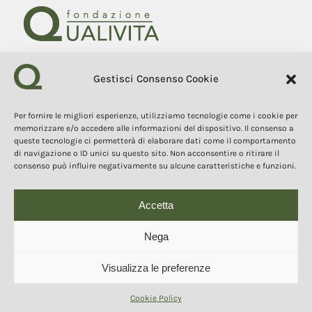
Gestisci Consenso Cookie
Fondazione Qualivita
Sede Via Fontebranda 69
53100 Siena (Si) Italy
Per fornire le migliori esperienze, utilizziamo tecnologie come i cookie per
Tel. +39 0577 1503049
memorizzare e/o accedere alle informazioni del dispositivo. Il consenso a
queste tecnologie ci permetterà di elaborare dati come il comportamento
di navigazione o ID unici su questo sito. Non acconsentire o ritirare il
COPYRIGHT 2025
consenso può influire negativamente su alcune caratteristiche e funzioni.
I contenuti, i testi e le immagini di questo sito web sono di
proprietà della Fondazione Qualivita e sono protetti dal diritto
d’autore e dalla normativa sulla proprietà intellettuale. È vietata la
copia, la riproduzione, la redistribuzione e la pubblicazione, in
Accetta
qualsiasi forma, dei contenuti e delle immagini senza espressa
autorizzazione dell’autore.
Nega
Visualizza le preferenze
© 2025 Copyright - Fondazione Qualivita :: Credits:
IDEM ADV Grafica web
comunicazione
Cookie Policy