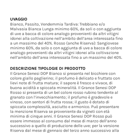
UVAGGIO
Bianco, Passito, Vendemmia Tardiva: Trebbiano e/o
Malvasia Bianca Lunga minimo 60%, da soli o con aggiunta
di uve a bacca di colore analogo provenienti da altri vitigni
idonei alla coltivazione nell’ambito dell’area interessata fino
a un massimo del 40%. Rosso (anche Riserva): Sangiovese
minimo 60%, da solo o con aggiunta di uve a bacca di colore
analogo provenienti da altri vitigni idonei alla coltivazione
nell’ambito dell’area interessata fino a un massimo del 40%.
DESCRIZIONE TIPOLOGIE DI PRODOTTO
Il Grance Senesi DOP Bianco si presenta nel bicchiere con
colore giallo paglierino; il profumo è delicato e fruttato con
lievi note di frutta matura; il sapore è fresco e vivace, di
buona acidità e spiccata mineralità. Il Grance Senesi DOP
Rosso si presenta di un bel colore rosso rubino tendente al
granato con l’invecchiamento; il profumo è gradevole e
vinoso, con sentori di frutta rossa; il gusto è dotato di
spiccata complessità, asciutto e armonico. Può presentare
la menzione Riserva se proveniente da vigneti con età
minima di cinque anni. Il Grance Senesi DOP Rosso può
essere immesso al consumo dal mese di marzo dell’anno
successivo a quello di produzione delle uve; per la versione
Riserva dal mese di gennaio del terzo anno successivo alla