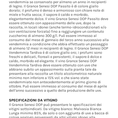
vendemmia se conservato per almeno un anno in recipienti
di legno. Il Grance Senesi DOP Passito è di colore giallo
dorato; il profumo è denso e armonioso con chiare note di
miele e frutta secca; il sapore è caldo e morbido,
elegantemente dolce. Il vino Grance Senesi DOP Passito deve
essere ottenuto con appassimento delle uve, dopo la
raccolta, in locali idonei (anche termo-idrocondizionati e/o
con ventilazione forzata) fino a raggiungere un contenuto
zuccherino di almeno 300 g/l. Può essere immesso al
consumo dal mese di gennaio del terzo anno successivo alla
vendemmia a condizione che abbia effettuato un passaggio
di almeno 12 mesi in recipienti di legno. Il Grance Senesi DOP
Vendemmia Tardiva è di colore giallo oro; i profumi sono
freschi e delicati, floreali e persistenti; il sapore è dolce e
caldo, morbido ed elegante. Il vino Grance Senesi DOP
Vendemmia Tardiva deve essere ottenuto con uve che
abbiano subito un appassimento sulla pianta tale da
presentare alla raccolta un titolo alcolometrico naturale
minimo non inferiore a 15% vol. e che siano state
vendemmiate non antecedentemente al primo giorno di
ottobre. Può essere immesso al consumo dal mese di aprile
dell’anno successivo a quello della produzione delle uve.
SPECIFICAZIONI DA VITIGNO
Il Grance Senesi DOP può presentare le specificazioni dei
vitigni sottoindicati. Da vitigno bianco: Malvasia Bianca
Lunga minimo 85%, da solo o con aggiunta di uve a bacca di
colore analogo provenienti da altri vitigni idonei alla