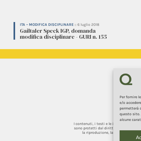
ITA – MODIFICA DISCIPLINARE
::
6 luglio 2018
Gailtaler Speck IGP, domanda
modifica disciplinare - GURI n. 155
Per fornire 
e/o accedere
permetterà d
questo sito.
alcune carat
I contenuti, i testi e le immagini di q
sono protetti dal diritto d’autore e dal
la riproduzione, la redistribuzione
Ac