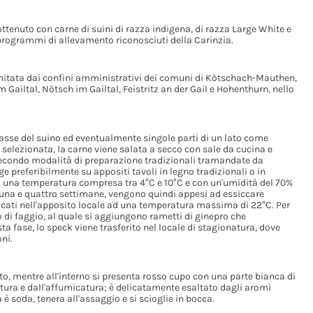
ottenuto con carne di suini di razza indigena, di razza Large White e
a programmi di allevamento riconosciuti della Carinzia.
imitata dai confini amministrativi dei comuni di Kötschach-Mauthen,
 Gailtal, Nötsch im Gailtal, Feistritz an der Gail e Hohenthurn, nello
grasse del suino ed eventualmente singole parti di un lato come
 selezionata, la carne viene salata a secco con sale da cucina e
 secondo modalità di preparazione tradizionali tramandate da
e preferibilmente su appositi tavoli in legno tradizionali o in
ad una temperatura compresa tra 4°C e 10°C e con un'umidità del 70%
ra una e quattro settimane, vengono quindi appesi ad essiccare
ati nell'apposito locale ad una temperatura massima di 22°C. Per
 di faggio, al quale si aggiungono rametti di ginepro che
a fase, lo speck viene trasferito nel locale di stagionatura, dove
ni.
rato, mentre all'interno si presenta rosso cupo con una parte bianca di
natura e dall'affumicatura; è delicatamente esaltato dagli aromi
è soda, tenera all'assaggio e si scioglie in bocca.