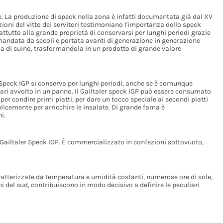
ne. La produzione di speck nella zona è infatti documentata già dal XV
izioni del vitto dei servitori testimoniano l'importanza dello speck
rattutto alla grande proprietà di conservarsi per lunghi periodi grazie
amandata da secoli e portata avanti di generazione in generazione
ca di suino, trasformandola in un prodotto di grande valore
er Speck IGP si conserva per lunghi periodi, anche se è comunque
ari avvolto in un panno. Il Gailtaler speck IGP può essere consumato
per condire primi piatti, per dare un tocco speciale ai secondi piatti
icemente per arricchire le insalate. Di grande fama è
i.
Gailtaler Speck IGP. È commercializzato in confezioni sottovuoto,
aratterizzate da temperatura e umidità costanti, numerose ore di sole,
i del sud, contribuiscono in modo decisivo a definire le peculiari