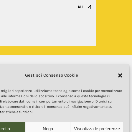
ALL
Gestisci Consenso Cookie
le migliori esperienze, utilizziamo tecnologie come i cookie per memorizzare
 alle informazioni del dispositivo. Il consenso a queste tecnologie ci
i elaborare dati come il comportamento di navigazione o ID unici su
 Non acconsentire o ritirare il consenso può influire negativamente su
COPYRIGHT 2025
teristiche e funzioni.
uesto sito web sono di proprietà della Fondazione Qualivita e
la normativa sulla proprietà intellettuale. È vietata la copia,
 e la pubblicazione, in qualsiasi forma, dei contenuti e delle
cetta
Nega
Visualizza le preferenze
immagini senza espressa autorizzazione dell’autore.