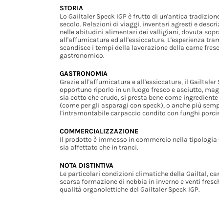
STORIA
Lo Gailtaler Speck IGP è frutto di un'antica tradizio
secolo. Relazioni di viaggi, inventari agresti e descr
nelle abitudini alimentari dei valligiani, dovuta sop
all'affumicatura ed all'essiccatura. L'esperienza tr
scandisce i tempi della lavorazione della carne fres
gastronomico.
GASTRONOMIA
Grazie all'affumicatura e all'essiccatura, il Gailtal
opportuno riporlo in un luogo fresco e asciutto, mag
sia cotto che crudo, si presta bene come ingrediente 
(come per gli asparagi con speck), o anche più sempl
l'intramontabile carpaccio condito con funghi porcin
COMMERCIALIZZAZIONE
Il prodotto è immesso in commercio nella tipologia 
sia affettato che in tranci.
NOTA DISTINTIVA
Le particolari condizioni climatiche della Gailtal, c
scarsa formazione di nebbia in inverno e venti fresch
qualità organolettiche del Gailtaler Speck IGP.