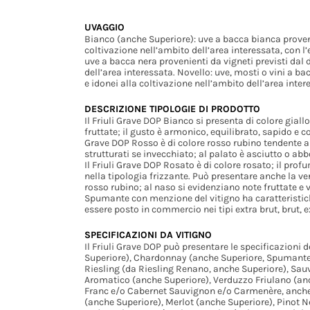
UVAGGIO
Bianco (anche Superiore): uve a bacca bianca provenie
coltivazione nell’ambito dell’area interessata, con 
uve a bacca nera provenienti da vigneti previsti dal 
dell’area interessata. Novello: uve, mosti o vini a ba
e idonei alla coltivazione nell’ambito dell’area inter
DESCRIZIONE TIPOLOGIE DI PRODOTTO
Il Friuli Grave DOP Bianco si presenta di colore gial
fruttate; il gusto è armonico, equilibrato, sapido e c
Grave DOP Rosso è di colore rosso rubino tendente al
strutturati se invecchiato; al palato è asciutto o 
Il Friuli Grave DOP Rosato è di colore rosato; il pro
nella tipologia frizzante. Può presentare anche la ver
rosso rubino; al naso si evidenziano note fruttate e vi
Spumante con menzione del vitigno ha caratteristiche
essere posto in commercio nei tipi extra brut, brut, e
SPECIFICAZIONI DA VITIGNO
Il Friuli Grave DOP può presentare le specificazioni d
Superiore), Chardonnay (anche Superiore, Spumante, 
Riesling (da Riesling Renano, anche Superiore), Sau
Aromatico (anche Superiore), Verduzzo Friulano (anc
Franc e/o Cabernet Sauvignon e/o Carmenère, anche
(anche Superiore), Merlot (anche Superiore), Pinot N