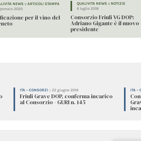
QUALIVITA NEWS :: NOTIZIE
LIVITA NEWS :: ARTICOLI STAMPA
6 luglio 2018
gennaio 2020
Consorzio Friuli VG DOP:
ficazione per il vino del
Adriano Gigante è il nuovo
eneto
presidente
ITA – CONSORZI
::
22 giugno 2019
ITA –
o
Friuli Grave DOP, conferma incarico
Cons
al Consorzio - GURI n. 145
Gra
inca