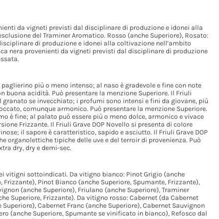
nti da vigneti previsti dal disciplinare di produzione e idonei alla
l’esclusione del Traminer Aromatico. Rosso (anche Superiore), Rosato:
disciplinare di produzione e idonei alla coltivazione nell’ambito
cca nera provenienti da vigneti previsti dal disciplinare di produzione
essata.
lo paglierino più o meno intenso; al naso è gradevole e fine con note
on buona acidità. Può presentare la menzione Superiore. Il Friuli
 granato se invecchiato; i profumi sono intensi e fini da giovane, più
abboccato, comunque armonico. Può presentare la menzione Superiore.
fumo è fine; al palato può essere più o meno dolce, armonico e vivace
sione Frizzante. Il Friuli Grave DOP Novello si presenta di colore
nose; il sapore è caratteristico, sapido e asciutto. Il Friuli Grave DOP
 organolettiche tipiche delle uve e del terroir di provenienza. Può
xtra dry, dry e demi-sec.
ei vitigni sottoindicati. Da vitigno bianco: Pinot Grigio (anche
Frizzante), Pinot Bianco (anche Superiore, Spumante, Frizzante),
vignon (anche Superiore), Friulano (anche Superiore), Traminer
he Superiore, Frizzante). Da vitigno rosso: Cabernet (da Cabernet
 Superiore), Cabernet Franc (anche Superiore), Cabernet Sauvignon
ero (anche Superiore, Spumante se vinificato in bianco), Refosco dal