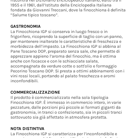
riscontra nel Dizionario Enciclopedico Italiano, edito tra il
1955 e il 1961, dall’Istituto della Enciclopedia Italiana
fondata da Giovanni Treccani, dove la finocchiona è definita
“Salume tipico toscano”.
GASTRONOMIA
La Finocchiona IGP si conserva in luogo fresco o in
frigorifero, ricoprendo la superficie di taglio con un panno,
per mantenere inalterate le caratteristiche di freschezza e
morbidezza dell’impasto. La Finocchiona IGP si abbina al
Pane Toscano DOP, preparato senza sale, che permette di
apprezzare appieno l’aroma del finocchio, ma è ottima
anche con focacce e con le schiacciate salate,
accompagnata da verdure cotte o sott'olio e formaggio
Pecorino Toscano DOP. Si presta a ottimi abbinamenti con i
vini rossi locali, portando al palato freschezza e aromi
inconfondibili.
COMMERCIALIZZAZIONE
Il prodotto è commercializzato nella sola tipologia
Finocchiona IGP. È immesso in commercio intero, in varie
pezzature, dalle porzioni più piccole ai formati giganti da
gastronomia, in tranci o confezionato, sia in piccoli tranci
sottovuoto sia già affettato in atmosfera protetta.
NOTA DISTINTIVA
La Finocchiona IGP si caratterizza per l’inconfondibile e