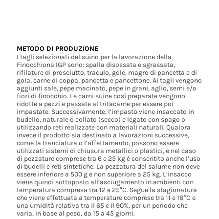
METODO DI PRODUZIONE
I tagli selezionati del suino per la lavorazione della
Finocchiona IGP sono: spalla disossata e sgrassata,
rifilature di prosciutto, traculo, gole, magro di pancetta e di
gola, carne di coppa, pancetta e pancettone. Ai tagli vengono
aggiunti sale, pepe macinato, pepe in grani, aglio, semi e/o
fiori di finocchio. Le carni suine così preparate vengono
ridotte a pezzi e passate al tritacarne per essere poi
impastate. Successivamente, l’impasto viene insaccato in
budello, naturale o collato (secco) e legato con spago o
utilizzando reti realizzate con materiali naturali. Qualora
invece il prodotto sia destinato a lavorazioni successive,
come la tranciatura o l’affettamento, possono essere
utilizzati sistemi di chiusura metallici o plastici, e nel caso
di pezzature comprese tra 6 e 25 kg è consentito anche l’uso
di budelli e reti sintetiche. La pezzatura del salume non deve
essere inferiore a 500 g e non superiore a 25 kg. L’insacco
viene quindi sottoposto all’asciugamento in ambienti con
temperatura compresa tra 12 e 25°C. Segue la stagionatura
che viene effettuata a temperature comprese tra 11 e 18°C e
una umidità relativa tra il 65 e il 90%, per un periodo che
varia, in base al peso, da 15 a 45 giorni.