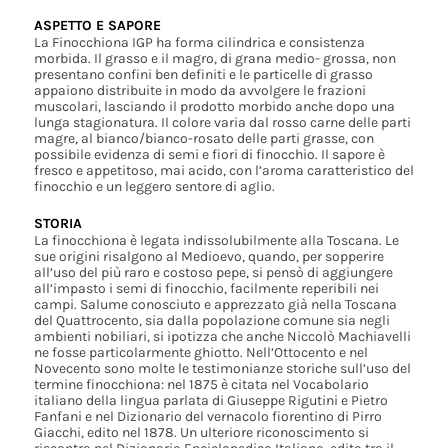
ASPETTO E SAPORE
La Finocchiona IGP ha forma cilindrica e consistenza
morbida. Il grasso e il magro, di grana medio- grossa, non
presentano confini ben definiti e le particelle di grasso
appaiono distribuite in modo da avvolgere le frazioni
muscolari, lasciando il prodotto morbido anche dopo una
lunga stagionatura. Il colore varia dal rosso carne delle parti
magre, al bianco/bianco-rosato delle parti grasse, con
possibile evidenza di semi e fiori di finocchio. Il sapore è
fresco e appetitoso, mai acido, con l’aroma caratteristico del
finocchio e un leggero sentore di aglio.
STORIA
La finocchiona è legata indissolubilmente alla Toscana. Le
sue origini risalgono al Medioevo, quando, per sopperire
all’uso del più raro e costoso pepe, si pensò di aggiungere
all’impasto i semi di finocchio, facilmente reperibili nei
campi. Salume conosciuto e apprezzato già nella Toscana
del Quattrocento, sia dalla popolazione comune sia negli
ambienti nobiliari, si ipotizza che anche Niccolò Machiavelli
ne fosse particolarmente ghiotto. Nell’Ottocento e nel
Novecento sono molte le testimonianze storiche sull’uso del
termine finocchiona: nel 1875 è citata nel Vocabolario
italiano della lingua parlata di Giuseppe Rigutini e Pietro
Fanfani e nel Dizionario del vernacolo fiorentino di Pirro
Giacchi, edito nel 1878. Un ulteriore riconoscimento si