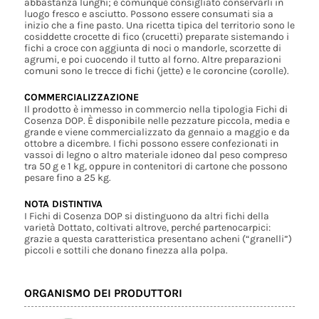
abbastanza lunghi; è comunque consigliato conservarli in
luogo fresco e asciutto. Possono essere consumati sia a
inizio che a fine pasto. Una ricetta tipica del territorio sono le
cosiddette crocette di fico (crucetti) preparate sistemando i
fichi a croce con aggiunta di noci o mandorle, scorzette di
agrumi, e poi cuocendo il tutto al forno. Altre preparazioni
comuni sono le trecce di fichi (jette) e le coroncine (corolle).
COMMERCIALIZZAZIONE
Il prodotto è immesso in commercio nella tipologia Fichi di
Cosenza DOP. È disponibile nelle pezzature piccola, media e
grande e viene commercializzato da gennaio a maggio e da
ottobre a dicembre. I fichi possono essere confezionati in
vassoi di legno o altro materiale idoneo dal peso compreso
tra 50 g e 1 kg, oppure in contenitori di cartone che possono
pesare fino a 25 kg.
NOTA DISTINTIVA
I Fichi di Cosenza DOP si distinguono da altri fichi della
varietà Dottato, coltivati altrove, perché partenocarpici:
grazie a questa caratteristica presentano acheni (“granelli”)
piccoli e sottili che donano finezza alla polpa.
ORGANISMO DEI PRODUTTORI