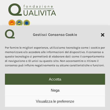
Fondazione Qualivita
Gestisci Consenso Cookie
Sede Via Fontebranda 69
53100 Siena (Si) Italy
Tel. +39 0577 1503049
Per fornire le migliori esperienze, utilizziamo tecnologie come i cookie per
memorizzare e/o accedere alle informazioni del dispositivo. Il consenso a
queste tecnologie ci permetterà di elaborare dati come il comportamento
COPYRIGHT 2025
I contenuti, i testi e le immagini di questo sito web sono di
di navigazione o ID unici su questo sito. Non acconsentire o ritirare il
proprietà della Fondazione Qualivita e sono protetti dal diritto
consenso può influire negativamente su alcune caratteristiche e funzioni.
d’autore e dalla normativa sulla proprietà intellettuale. È vietata la
copia, la riproduzione, la redistribuzione e la pubblicazione, in
qualsiasi forma, dei contenuti e delle immagini senza espressa
autorizzazione dell’autore.
Accetta
Nega
© 2025 Copyright - Fondazione Qualivita :: Credits:
IDEM ADV Grafica web
Visualizza le preferenze
comunicazione