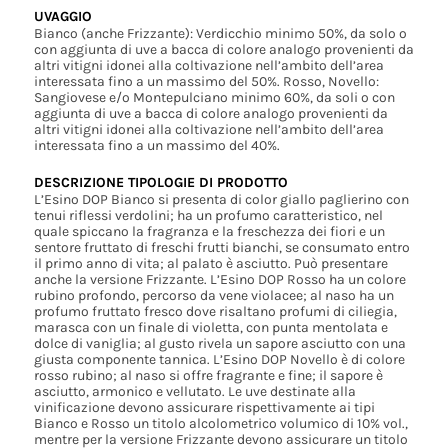
UVAGGIO
Bianco (anche Frizzante): Verdicchio minimo 50%, da solo o
con aggiunta di uve a bacca di colore analogo provenienti da
altri vitigni idonei alla coltivazione nell’ambito dell’area
interessata fino a un massimo del 50%. Rosso, Novello:
Sangiovese e/o Montepulciano minimo 60%, da soli o con
aggiunta di uve a bacca di colore analogo provenienti da
altri vitigni idonei alla coltivazione nell’ambito dell’area
interessata fino a un massimo del 40%.
DESCRIZIONE TIPOLOGIE DI PRODOTTO
L’Esino DOP Bianco si presenta di color giallo paglierino con
tenui riflessi verdolini; ha un profumo caratteristico, nel
quale spiccano la fragranza e la freschezza dei fiori e un
sentore fruttato di freschi frutti bianchi, se consumato entro
il primo anno di vita; al palato è asciutto. Può presentare
anche la versione Frizzante. L’Esino DOP Rosso ha un colore
rubino profondo, percorso da vene violacee; al naso ha un
profumo fruttato fresco dove risaltano profumi di ciliegia,
marasca con un finale di violetta, con punta mentolata e
dolce di vaniglia; al gusto rivela un sapore asciutto con una
giusta componente tannica. L’Esino DOP Novello è di colore
rosso rubino; al naso si offre fragrante e fine; il sapore è
asciutto, armonico e vellutato. Le uve destinate alla
vinificazione devono assicurare rispettivamente ai tipi
Bianco e Rosso un titolo alcolometrico volumico di 10% vol.,
mentre per la versione Frizzante devono assicurare un titolo