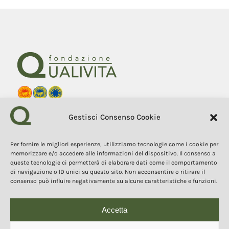
Fondazione Qualivita
Gestisci Consenso Cookie
Sede Via Fontebranda 69
53100 Siena (Si) Italy
Tel. +39 0577 1503049
Per fornire le migliori esperienze, utilizziamo tecnologie come i cookie per
memorizzare e/o accedere alle informazioni del dispositivo. Il consenso a
queste tecnologie ci permetterà di elaborare dati come il comportamento
COPYRIGHT 2025
I contenuti, i testi e le immagini di questo sito web sono di
di navigazione o ID unici su questo sito. Non acconsentire o ritirare il
proprietà della Fondazione Qualivita e sono protetti dal diritto
consenso può influire negativamente su alcune caratteristiche e funzioni.
d’autore e dalla normativa sulla proprietà intellettuale. È vietata la
copia, la riproduzione, la redistribuzione e la pubblicazione, in
qualsiasi forma, dei contenuti e delle immagini senza espressa
autorizzazione dell’autore.
Accetta