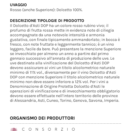
UVAGGIO
Rosso (anche Superiore): Dolcetto 100%.
DESCRIZIONE TIPOLOGIE DI PRODOTTO
Il Dolcetto d’Asti DOP ha un colore rosso rubino vivo; il
profumo di frutta rossa mette in evidenza note di ciliegia
accompagnate da una notevole intensità e armonia
gustativa, con finale tipicamente ammandorlato; in bocca è
fresco, con note fruttate e leggermente tannico; è un vino
leggero, facile da bere. Può presentare la menzione Superiore
se invecchiato per almeno un anno a partire dal primo
gennaio successivo all’annata di produzione delle uve. Le
uve destinate alla vinificazione del Dolcetto d’Asti DOP
devono assicurare ai vini un titolo alcolometrico naturale
minimo di 11% vol., diversamente per il vino Dolcetto d’Asti
DOP con menzione Superiore il titolo alcolometrico naturale
minimo non deve essere inferiore a 12% vol. Per i vini a
Denominazione di Origine Protetta Dolcetto d’Asti le
operazioni di vinificazione e di invecchiamento obbligatorio
devono essere effettuate nell’intero territorio delle province
di Alessandria, Asti, Cuneo, Torino, Genova, Savona, Imperia.
ORGANISMO DEI PRODUTTORI