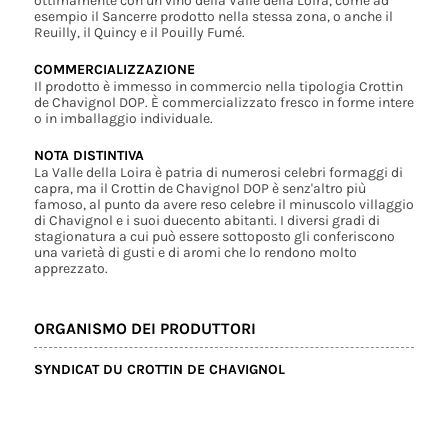
ottimamente con un vino della Valle della Loira, come ad
esempio il Sancerre prodotto nella stessa zona, o anche il
Reuilly, il Quincy e il Pouilly Fumé.
COMMERCIALIZZAZIONE
Il prodotto è immesso in commercio nella tipologia Crottin
de Chavignol DOP. È commercializzato fresco in forme intere
o in imballaggio individuale.
NOTA DISTINTIVA
La Valle della Loira è patria di numerosi celebri formaggi di
capra, ma il Crottin de Chavignol DOP è senz'altro più
famoso, al punto da avere reso celebre il minuscolo villaggio
di Chavignol e i suoi duecento abitanti. I diversi gradi di
stagionatura a cui può essere sottoposto gli conferiscono
una varietà di gusti e di aromi che lo rendono molto
apprezzato.
ORGANISMO DEI PRODUTTORI
SYNDICAT DU CROTTIN DE CHAVIGNOL