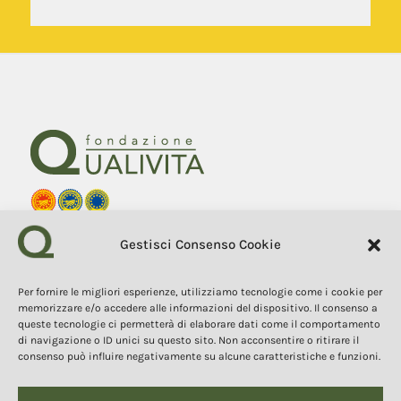
Fondazione Qualivita
Gestisci Consenso Cookie
Sede Via Fontebranda 69
53100 Siena (Si) Italy
Tel. +39 0577 1503049
Per fornire le migliori esperienze, utilizziamo tecnologie come i cookie per
memorizzare e/o accedere alle informazioni del dispositivo. Il consenso a
queste tecnologie ci permetterà di elaborare dati come il comportamento
COPYRIGHT 2025
I contenuti, i testi e le immagini di questo sito web sono di
di navigazione o ID unici su questo sito. Non acconsentire o ritirare il
proprietà della Fondazione Qualivita e sono protetti dal diritto
consenso può influire negativamente su alcune caratteristiche e funzioni.
d’autore e dalla normativa sulla proprietà intellettuale. È vietata la
copia, la riproduzione, la redistribuzione e la pubblicazione, in
qualsiasi forma, dei contenuti e delle immagini senza espressa
autorizzazione dell’autore.