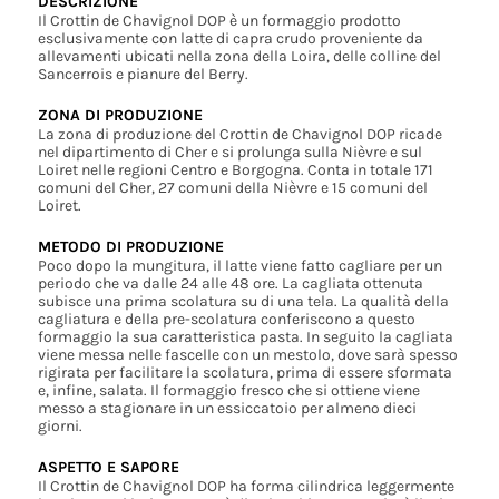
DESCRIZIONE
Il Crottin de Chavignol DOP è un formaggio prodotto
esclusivamente con latte di capra crudo proveniente da
allevamenti ubicati nella zona della Loira, delle colline del
Sancerrois e pianure del Berry.
ZONA DI PRODUZIONE
La zona di produzione del Crottin de Chavignol DOP ricade
nel dipartimento di Cher e si prolunga sulla Nièvre e sul
Loiret nelle regioni Centro e Borgogna. Conta in totale 171
comuni del Cher, 27 comuni della Nièvre e 15 comuni del
Loiret.
METODO DI PRODUZIONE
Poco dopo la mungitura, il latte viene fatto cagliare per un
periodo che va dalle 24 alle 48 ore. La cagliata ottenuta
subisce una prima scolatura su di una tela. La qualità della
cagliatura e della pre-scolatura conferiscono a questo
formaggio la sua caratteristica pasta. In seguito la cagliata
viene messa nelle fascelle con un mestolo, dove sarà spesso
rigirata per facilitare la scolatura, prima di essere sformata
e, infine, salata. Il formaggio fresco che si ottiene viene
messo a stagionare in un essiccatoio per almeno dieci
giorni.
ASPETTO E SAPORE
Il Crottin de Chavignol DOP ha forma cilindrica leggermente