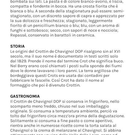
bombata sui lati. La pasta è di colore bianco-avorio, è liscia,
compatta e fondente in bocca. Ha una crosta fiorita che è
bianca o blu. A seconda della stagionatura può essere: semi-
stagionato, con un discreto sapore di capra e apprezzato per
la sua dolcezza e freschezza; stagionato, leggermente
fiorito di un penicillium bianco o blu; blu, con un aroma di
funghi e sottobosco; secco, con sapori di noce e nocciola;
Repassé, conservato in barattoli in ceramica.
STORIA
Le origini del Crottin de Chavignol DOP risalgono sin al XVI
secolo, ma il suo nome è documentato in testi scritti solo
dal 1829. Prende il nome dal termine Crot che significa buco.
Nel Berry erano così chiamati i posti sulla sponda dei fiumi
dove le donne lavavano i loro panni. La terra argillosa che
bordeggiava questi Crots era usata dai contadini per
fabbricare le fascelle. Così Crot ha dato il nome al
formaggio che poi è divenuto Crottin.
GASTRONOMIA
Il Crottin de Chavignol DOP si conserva in frigorifero, nello
scomparto meno freddo, chiuso nel suo imballaggio
originale. Si consuma a temperatura ambiente, perciò va
tolto dal frigorifero circa mezz'ora prima della degustazione.
Solitamente si consuma a fine pasto o come aperitivo,
rientra anche in numerose ricette come la torta salata al
Chavignol o la crema di melanzane al Chavignol. Si abbina