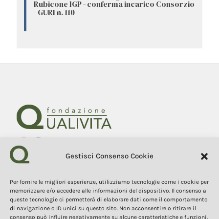
Rubicone IGP - conferma incarico Consorzio
- GURI n. 110
Gestisci Consenso Cookie
Fondazione Qualivita
Sede Via Fontebranda 69
53100 Siena (Si) Italy
Per fornire le migliori esperienze, utilizziamo tecnologie come i cookie per
Tel. +39 0577 1503049
memorizzare e/o accedere alle informazioni del dispositivo. Il consenso a
queste tecnologie ci permetterà di elaborare dati come il comportamento
di navigazione o ID unici su questo sito. Non acconsentire o ritirare il
COPYRIGHT 2025
consenso può influire negativamente su alcune caratteristiche e funzioni.
I contenuti, i testi e le immagini di questo sito web sono di