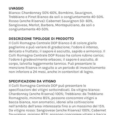
UVAGGIO
Bianco: Chardonnay 50%-60%, Bombino, Sauvignon,
Trebbiano e Pinot Bianco da soli o congiuntamente 40-50%.
Rosso (anche Riserva): Cabernet Sauvignon 50- 60%,
Sangiovese, Merlot, Barbera, Montepulciano, da soli o
congiuntamente 40-50%.
DESCRIZIONE TIPOLOGIE DI PRODOTTO
Il Colli Romagna Centrale DOP Bianco è di colore giallo
paglierino e può variare di gradazione; l’odore è intenso,
delicato e fruttato; il sapore è asciutto, sapido e armonico. Il
Colli Romagna Centrale DOP Rosso ha colore rubino carico;
l’odore è gradevolmente erbaceo; il sapore è asciutto, di
corpo, talvolta leggermente tannico. Può presentare la
menzione Riserva in seguito a un periodo di invecchiamento
non inferiore a 24 mesi, anche in contenitori di legno.
SPECIFICAZIONI DA VITIGNO
Il Colli Romagna Centrale DOP può presentare le
specificazioni dei vitigni sottoindicati. Da vitigno bianco:
Chardonnay (anche Riserva) 100%; Trebbiano: da Trebbiano
Romagnolo, minimo 85%, possono concorrere vitigni a
bacca bianca, non aromatici, idonei alla coltivazione
nell’ambito dell’area interessata fino a un massimo del 15%.
Da vitigno rosso: Sangiovese (anche Riserva) 100%; Cabernet
Sauvignon, minimo 85%; possono concorrere vitigni a bacca