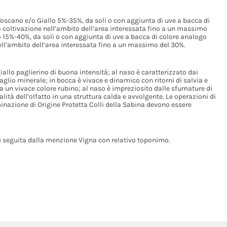
scano e/o Giallo 5%-35%, da soli o con aggiunta di uve a bacca di
la coltivazione nell’ambito dell’area interessata fino a un massimo
15%-40%, da soli o con aggiunta di uve a bacca di colore analogo
 nell’ambito dell’area interessata fino a un massimo del 30%.
iallo paglierino di buona intensità; al naso è caratterizzato dai
aglio minerale; in bocca è vivace e dinamico con ritorni di salvia e
a un vivace colore rubino; al naso è impreziosito dalle sfumature di
alità dell’olfatto in una struttura calda e avvolgente. Le operazioni di
inazione di Origine Protetta Colli della Sabina devono essere
 seguita dalla menzione Vigna con relativo toponimo.