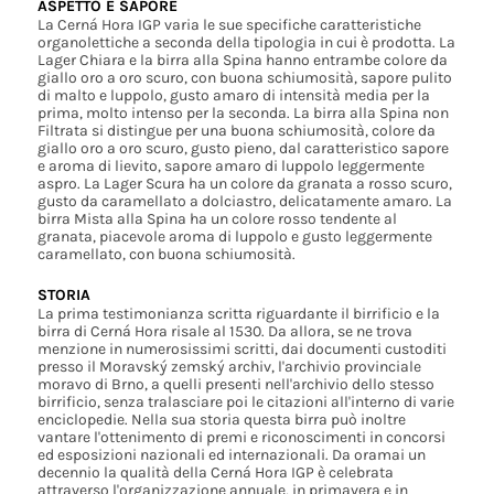
ASPETTO E SAPORE
La Cerná Hora IGP varia le sue specifiche caratteristiche
organolettiche a seconda della tipologia in cui è prodotta. La
Lager Chiara e la birra alla Spina hanno entrambe colore da
giallo oro a oro scuro, con buona schiumosità, sapore pulito
di malto e luppolo, gusto amaro di intensità media per la
prima, molto intenso per la seconda. La birra alla Spina non
Filtrata si distingue per una buona schiumosità, colore da
giallo oro a oro scuro, gusto pieno, dal caratteristico sapore
e aroma di lievito, sapore amaro di luppolo leggermente
aspro. La Lager Scura ha un colore da granata a rosso scuro,
gusto da caramellato a dolciastro, delicatamente amaro. La
birra Mista alla Spina ha un colore rosso tendente al
granata, piacevole aroma di luppolo e gusto leggermente
caramellato, con buona schiumosità.
STORIA
La prima testimonianza scritta riguardante il birrificio e la
birra di Cerná Hora risale al 1530. Da allora, se ne trova
menzione in numerosissimi scritti, dai documenti custoditi
presso il Moravský zemský archiv, l'archivio provinciale
moravo di Brno, a quelli presenti nell'archivio dello stesso
birrificio, senza tralasciare poi le citazioni all'interno di varie
enciclopedie. Nella sua storia questa birra può inoltre
vantare l'ottenimento di premi e riconoscimenti in concorsi
ed esposizioni nazionali ed internazionali. Da oramai un
decennio la qualità della Cerná Hora IGP è celebrata
attraverso l'organizzazione annuale, in primavera e in