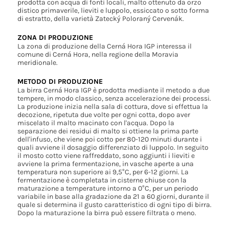
prodotta con acqua di fonti locali, malto ottenuto da orzo
distico primaverile, lieviti e luppolo, essiccato o sotto forma
di estratto, della varietà Zatecký Poloraný Cervenák.
ZONA DI PRODUZIONE
La zona di produzione della Cerná Hora IGP interessa il
comune di Cerná Hora, nella regione della Moravia
meridionale.
METODO DI PRODUZIONE
La birra Cerná Hora IGP è prodotta mediante il metodo a due
tempere, in modo classico, senza accelerazione dei processi.
La produzione inizia nella sala di cottura, dove si effettua la
decozione, ripetuta due volte per ogni cotta, dopo aver
miscelato il malto macinato con l'acqua. Dopo la
separazione dei residui di malto si ottiene la prima parte
dell'infuso, che viene poi cotto per 80-120 minuti durante i
quali avviene il dosaggio differenziato di luppolo. In seguito
il mosto cotto viene raffreddato, sono aggiunti i lieviti e
avviene la prima fermentazione, in vasche aperte a una
temperatura non superiore ai 9,5°C, per 6-12 giorni. La
fermentazione è completata in cisterne chiuse con la
maturazione a temperature intorno a 0°C, per un periodo
variabile in base alla gradazione da 21 a 60 giorni, durante il
quale si determina il gusto caratteristico di ogni tipo di birra.
Dopo la maturazione la birra può essere filtrata o meno.