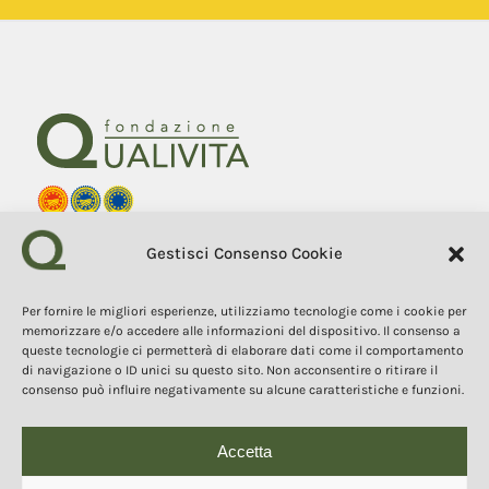
Fondazione Qualivita
Gestisci Consenso Cookie
Sede Via Fontebranda 69
53100 Siena (Si) Italy
Tel. +39 0577 1503049
Per fornire le migliori esperienze, utilizziamo tecnologie come i cookie per
memorizzare e/o accedere alle informazioni del dispositivo. Il consenso a
queste tecnologie ci permetterà di elaborare dati come il comportamento
COPYRIGHT 2025
I contenuti, i testi e le immagini di questo sito web sono di
di navigazione o ID unici su questo sito. Non acconsentire o ritirare il
proprietà della Fondazione Qualivita e sono protetti dal diritto
consenso può influire negativamente su alcune caratteristiche e funzioni.
d’autore e dalla normativa sulla proprietà intellettuale. È vietata la
copia, la riproduzione, la redistribuzione e la pubblicazione, in
qualsiasi forma, dei contenuti e delle immagini senza espressa
autorizzazione dell’autore.
Accetta