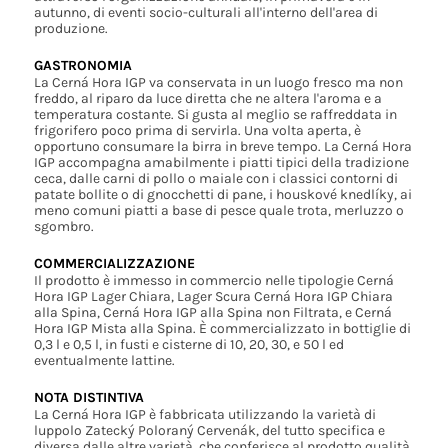
autunno, di eventi socio-culturali all'interno dell'area di
produzione.
GASTRONOMIA
La Cerná Hora IGP va conservata in un luogo fresco ma non
freddo, al riparo da luce diretta che ne altera l'aroma e a
temperatura costante. Si gusta al meglio se raffreddata in
frigorifero poco prima di servirla. Una volta aperta, è
opportuno consumare la birra in breve tempo. La Cerná Hora
IGP accompagna amabilmente i piatti tipici della tradizione
ceca, dalle carni di pollo o maiale con i classici contorni di
patate bollite o di gnocchetti di pane, i houskové knedlíky, ai
meno comuni piatti a base di pesce quale trota, merluzzo o
sgombro.
COMMERCIALIZZAZIONE
Il prodotto è immesso in commercio nelle tipologie Cerná
Hora IGP Lager Chiara, Lager Scura Cerná Hora IGP Chiara
alla Spina, Cerná Hora IGP alla Spina non Filtrata, e Cerná
Hora IGP Mista alla Spina. È commercializzato in bottiglie di
0,3 l e 0,5 l, in fusti e cisterne di 10, 20, 30, e 50 l ed
eventualmente lattine.
NOTA DISTINTIVA
La Cerná Hora IGP è fabbricata utilizzando la varietà di
luppolo Zatecký Poloraný Cervenák, del tutto specifica e
diversa dalle altre varietà, che conferisce al prodotto qualità