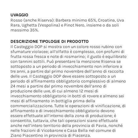
UVAGGIO
Rosso (anche Riserva): Barbera minimo 65%, Croatina, Uva
Rara, Ughetta (Vespolina) e Pinot Nero, insieme o da soli
massimo 35%.
DESCRIZIONE TIPOLOGIE DI PRODOTTO
Il Casteggio DOP si mostra con un colore rosso rubino con
sfumature violacee; all’olfatto è complesso, con profumi di
frutta rossa fresca e note di rosmarino; il gusto è equilibrato
con tannini sottili. Può presentare la menzione Riserva se
sottoposto a un periodo di invecchiamento non inferiore a
tre anni, a partire dal primo novembre dell’anno di raccolta
delle uve. Il Casteggio DOP deve essere sottoposto a un
periodo di affinamento obbligatorio complessivo di almeno
24 mesi a partire dal primo novembre dell’anno di
produzione delle uve, di cui almeno 12 mesi di
invecchiamento obbligatorio in botti di rovere e almeno sei
mesi di affinamento in bottiglia prima della
commercializzazione. Tutte le operazioni di vinificazione, di
affinamento e di invecchiamento obbligatorio devono
essere effettuate all’interno della zona di produzione; è
consentito, tuttavia, che tali operazioni siano effettuate
anche nell’intero territorio della provincia di Pavia, nonché
nelle frazioni di Vicobarone e Casa Bella nel comune di
Ziano Piacentino in provincia di Piacenza.