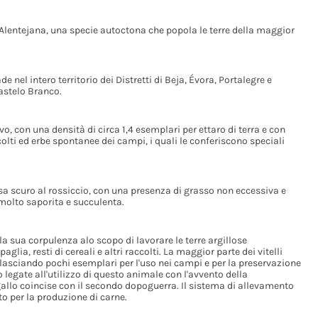
 Alentejana, una specie autoctona che popola le terre della maggior
nel intero territorio dei Distretti di Beja, Évora, Portalegre e
Castelo Branco.
o, con una densità di circa 1,4 esemplari per ettaro di terra e con
colti ed erbe spontanee dei campi, i quali le conferiscono speciali
sa scuro al rossiccio, con una presenza di grasso non eccessiva e
 molto saporita e succulenta.
la sua corpulenza alo scopo di lavorare le terre argillose
glia, resti di cereali e altri raccolti. La maggior parte dei vitelli
lasciando pochi esemplari per l'uso nei campi e per la preservazione
 legate all'utilizzo di questo animale con l'avvento della
gallo coincise con il secondo dopoguerra. Il sistema di allevamento
o per la produzione di carne.