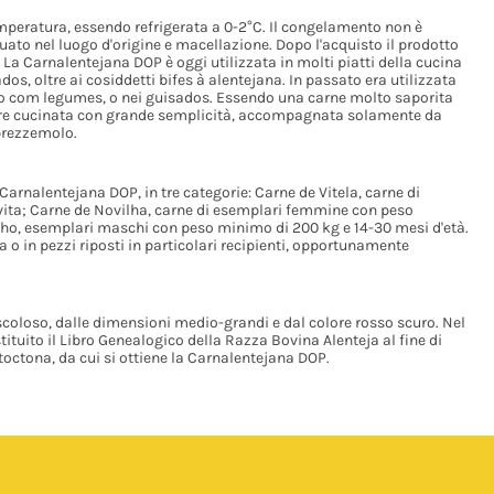
peratura, essendo refrigerata a 0-2°C. Il congelamento non è
tuato nel luogo d'origine e macellazione. Dopo l'acquisto il prodotto
. La Carnalentejana DOP è oggi utilizzata in molti piatti della cucina
os, oltre ai cosiddetti bifes à alentejana. In passato era utilizzata
ido com legumes, o nei guisados. Essendo una carne molto saporita
ere cucinata con grande semplicità, accompagnata solamente da
 prezzemolo.
arnalentejana DOP, in tre categorie: Carne de Vitela, carne di
 vita; Carne de Novilha, carne di esemplari femmine con peso
ilho, esemplari maschi con peso minimo di 200 kg e 14-30 mesi d'età.
 o in pezzi riposti in particolari recipienti, opportunamente
scoloso, dalle dimensioni medio-grandi e dal colore rosso scuro. Nel
stituito il Libro Genealogico della Razza Bovina Alenteja al fine di
octona, da cui si ottiene la Carnalentejana DOP.