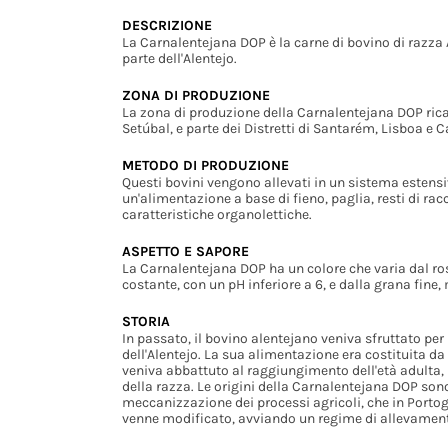
DESCRIZIONE
La Carnalentejana DOP è la carne di bovino di razza
parte dell'Alentejo.
ZONA DI PRODUZIONE
La zona di produzione della Carnalentejana DOP ricade 
Setúbal, e parte dei Distretti di Santarém, Lisboa e 
METODO DI PRODUZIONE
Questi bovini vengono allevati in un sistema estensiv
un'alimentazione a base di fieno, paglia, resti di rac
caratteristiche organolettiche.
ASPETTO E SAPORE
La Carnalentejana DOP ha un colore che varia dal ro
costante, con un pH inferiore a 6, e dalla grana fine,
STORIA
In passato, il bovino alentejano veniva sfruttato per 
dell'Alentejo. La sua alimentazione era costituita da pa
veniva abbattuto al raggiungimento dell'età adulta, 
della razza. Le origini della Carnalentejana DOP sono
meccanizzazione dei processi agricoli, che in Porto
venne modificato, avviando un regime di allevament