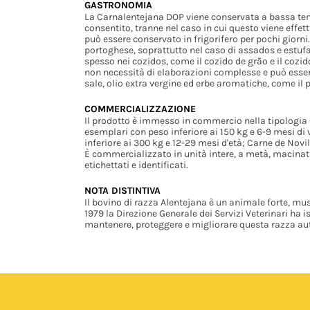
GASTRONOMIA
La Carnalentejana DOP viene conservata a bassa tem
consentito, tranne nel caso in cui questo viene effet
può essere conservato in frigorifero per pochi giorni
portoghese, soprattutto nel caso di assados e estufad
spesso nei cozidos, come il cozido de grão e il coz
non necessità di elaborazioni complesse e può ess
sale, olio extra vergine ed erbe aromatiche, come il
COMMERCIALIZZAZIONE
Il prodotto è immesso in commercio nella tipologia C
esemplari con peso inferiore ai 150 kg e 6-9 mesi di
inferiore ai 300 kg e 12-29 mesi d'età; Carne de Nov
È commercializzato in unità intere, a metà, macinata
etichettati e identificati.
NOTA DISTINTIVA
Il bovino di razza Alentejana è un animale forte, mu
1979 la Direzione Generale dei Servizi Veterinari ha i
mantenere, proteggere e migliorare questa razza aut