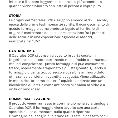
intenso e il sapore leggermente piccante, più accentuato
quando viene elaborato con latte di pecora o capra puro.
STORIA
Le origini del Cabrales DOP risalgono almeno al XVIII secolo,
epoca delle prime testimonianze scritte. Il riconoscimento di
questo formaggio come prodotto legato al territorio di
origine è confermato dalla sua presentazione fra i prodotti
delle Asturie in una esposizione agricola di Madrid,
realizzata nel 1857.
GASTRONOMIA
Il Cabrales DOP si conserva avvolto in carta cerata in
frigorifero, nello scompartimento meno freddo e comunque
mai nel congelatore. Questo formaggio si può consumare
fresco, mediamente stagionato e più stagionato. Quando il
formaggio diventa troppo secco è possibile ammorbidirlo
utilizzando del sidro in quantità adeguata. Viene utilizzato
in molte ricette, come dessert è squisito abbinato con un
bicchierino di Jerez e come antipasto si abbina al sidro o a
un buon vino rosso.
COMMERCIALIZZAZIONE
Il prodotto viene immesso in commercio nella sola tipologia
Cabrales DOP. Il formaggio viene avvolto con una carta
speciale di uso alimentare, sulla quale è riportata
l'immagine delle foglie di platano utilizzate in passato per il