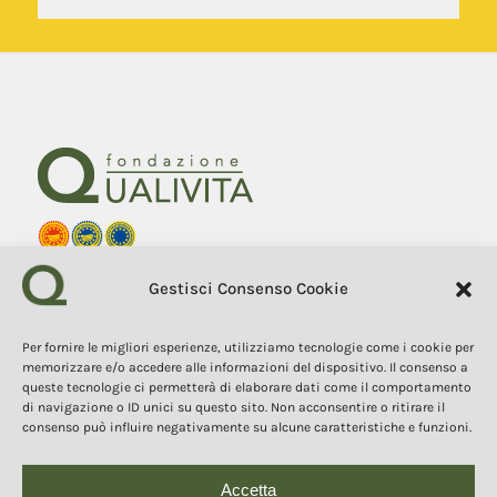
Fondazione Qualivita
Gestisci Consenso Cookie
Sede Via Fontebranda 69
53100 Siena (Si) Italy
Tel. +39 0577 1503049
Per fornire le migliori esperienze, utilizziamo tecnologie come i cookie per
memorizzare e/o accedere alle informazioni del dispositivo. Il consenso a
queste tecnologie ci permetterà di elaborare dati come il comportamento
COPYRIGHT 2025
I contenuti, i testi e le immagini di questo sito web sono di
di navigazione o ID unici su questo sito. Non acconsentire o ritirare il
proprietà della Fondazione Qualivita e sono protetti dal diritto
consenso può influire negativamente su alcune caratteristiche e funzioni.
d’autore e dalla normativa sulla proprietà intellettuale. È vietata la
copia, la riproduzione, la redistribuzione e la pubblicazione, in
qualsiasi forma, dei contenuti e delle immagini senza espressa
autorizzazione dell’autore.
Accetta