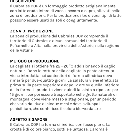
DESCRIZIONE
Il Cabrales DOP è un formaggio prodotto artigianalmente
con latte crudo intero di vacca, pecora o capra, allevati nella
zona di produzione. Per la produzione i tre diversi tipi di latte
possono essere usati da soli o congiuntamente.
ZONA DI PRODUZIONE
La zona di produzione del Cabrales DOP comprende il
territorio di Cabrales e alcuni comuni del territorio di
Peñamellera Alta nella provincia delle Asturie, nella regione
delle Asturie.
METODO DI PRODUZIONE
La cagliata si ottiene fra 22 - 26 °C addizionando il caglio
naturale. Dopo la rottura della cagliata la pasta ottenuta
viene introdotta nei contenitori di forma cilindrica dove
rimarrà per due-quattro giorni. La salatura viene effettuata
prima sulla parte superiore e dopo 12 ore su quella inferiore
della forma. Il prodotto viene quindi lasciato a riposare per
15 giorni, per poi essere trasportato nelle grotte naturali di
montagna, dove viene messo a stagionare, per un periodo
che varia dai due ai cinque mesi e dove sviluppa il
penicillium, che conferisce il colore blu-verdastro.
ASPETTO E SAPORE
Il Cabrales DOP ha forma cilindrica con facce piane. La
crosta è di colore bianco, sottile e untuosa. L'aroma è