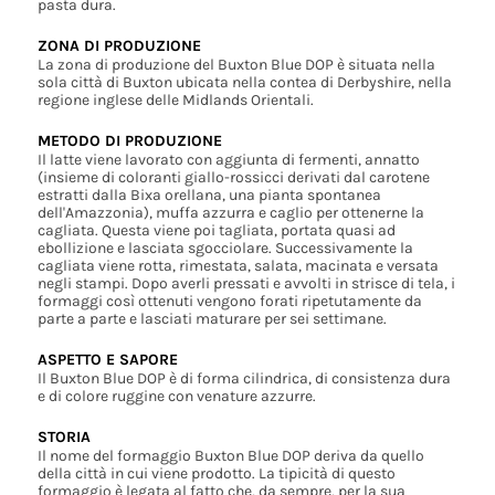
pasta dura.
ZONA DI PRODUZIONE
La zona di produzione del Buxton Blue DOP è situata nella
sola città di Buxton ubicata nella contea di Derbyshire, nella
regione inglese delle Midlands Orientali.
METODO DI PRODUZIONE
Il latte viene lavorato con aggiunta di fermenti, annatto
(insieme di coloranti giallo-rossicci derivati dal carotene
estratti dalla Bixa orellana, una pianta spontanea
dell'Amazzonia), muffa azzurra e caglio per ottenerne la
cagliata. Questa viene poi tagliata, portata quasi ad
ebollizione e lasciata sgocciolare. Successivamente la
cagliata viene rotta, rimestata, salata, macinata e versata
negli stampi. Dopo averli pressati e avvolti in strisce di tela, i
formaggi così ottenuti vengono forati ripetutamente da
parte a parte e lasciati maturare per sei settimane.
ASPETTO E SAPORE
Il Buxton Blue DOP è di forma cilindrica, di consistenza dura
e di colore ruggine con venature azzurre.
STORIA
Il nome del formaggio Buxton Blue DOP deriva da quello
della città in cui viene prodotto. La tipicità di questo
formaggio è legata al fatto che, da sempre, per la sua