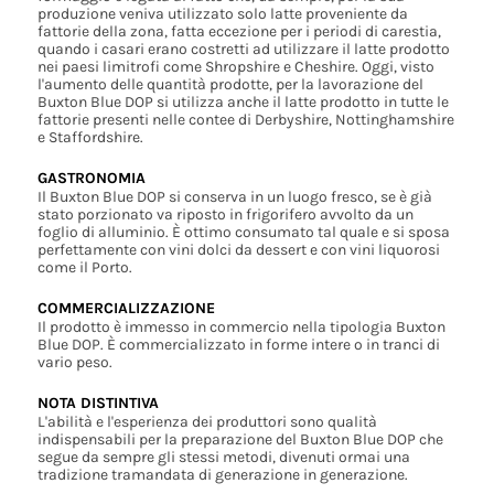
produzione veniva utilizzato solo latte proveniente da
fattorie della zona, fatta eccezione per i periodi di carestia,
quando i casari erano costretti ad utilizzare il latte prodotto
nei paesi limitrofi come Shropshire e Cheshire. Oggi, visto
l'aumento delle quantità prodotte, per la lavorazione del
Buxton Blue DOP si utilizza anche il latte prodotto in tutte le
fattorie presenti nelle contee di Derbyshire, Nottinghamshire
e Staffordshire.
GASTRONOMIA
Il Buxton Blue DOP si conserva in un luogo fresco, se è già
stato porzionato va riposto in frigorifero avvolto da un
foglio di alluminio. È ottimo consumato tal quale e si sposa
perfettamente con vini dolci da dessert e con vini liquorosi
come il Porto.
COMMERCIALIZZAZIONE
Il prodotto è immesso in commercio nella tipologia Buxton
Blue DOP. È commercializzato in forme intere o in tranci di
vario peso.
NOTA DISTINTIVA
L'abilità e l'esperienza dei produttori sono qualità
indispensabili per la preparazione del Buxton Blue DOP che
segue da sempre gli stessi metodi, divenuti ormai una
tradizione tramandata di generazione in generazione.