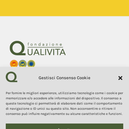
Fondazione Qualivita
Gestisci Consenso Cookie
Sede Via Fontebranda 69
53100 Siena (Si) Italy
Tel. +39 0577 1503049
Per fornire le migliori esperienze, utilizziamo tecnologie come i cookie per
memorizzare e/o accedere alle informazioni del dispositivo. Il consenso a
queste tecnologie ci permetterà di elaborare dati come il comportamento
COPYRIGHT 2025
I contenuti, i testi e le immagini di questo sito web sono di
di navigazione o ID unici su questo sito. Non acconsentire o ritirare il
proprietà della Fondazione Qualivita e sono protetti dal diritto
consenso può influire negativamente su alcune caratteristiche e funzioni.
d’autore e dalla normativa sulla proprietà intellettuale. È vietata la
copia, la riproduzione, la redistribuzione e la pubblicazione, in
qualsiasi forma, dei contenuti e delle immagini senza espressa
autorizzazione dell’autore.