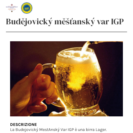
Budějovický měšťanský var IGP
DESCRIZIONE
La Budejovický MestAnský Var IGP è una birra Lager.