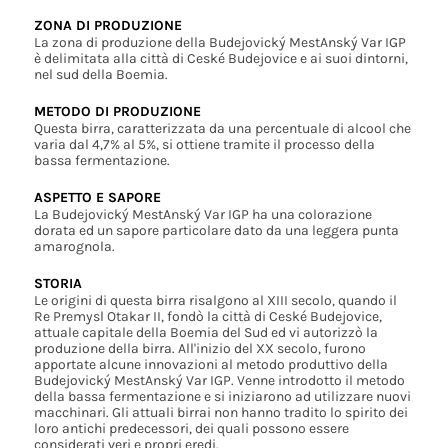
ZONA DI PRODUZIONE
La zona di produzione della Budejovický MestAnský Var IGP
è delimitata alla città di Ceské Budejovice e ai suoi dintorni,
nel sud della Boemia.
METODO DI PRODUZIONE
Questa birra, caratterizzata da una percentuale di alcool che
varia dal 4,7% al 5%, si ottiene tramite il processo della
bassa fermentazione.
ASPETTO E SAPORE
La Budejovický MestAnský Var IGP ha una colorazione
dorata ed un sapore particolare dato da una leggera punta
amarognola.
STORIA
Le origini di questa birra risalgono al XIII secolo, quando il
Re Premysl Otakar II, fondò la città di Ceské Budejovice,
attuale capitale della Boemia del Sud ed vi autorizzò la
produzione della birra. All'inizio del XX secolo, furono
apportate alcune innovazioni al metodo produttivo della
Budejovický MestAnský Var IGP. Venne introdotto il metodo
della bassa fermentazione e si iniziarono ad utilizzare nuovi
macchinari. Gli attuali birrai non hanno tradito lo spirito dei
loro antichi predecessori, dei quali possono essere
considerati veri e propri eredi.