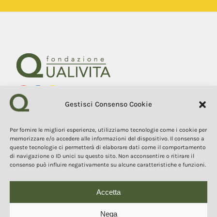
Gestisci Consenso Cookie
Fondazione Qualivita
Sede Via Fontebranda 69
53100 Siena (Si) Italy
Per fornire le migliori esperienze, utilizziamo tecnologie come i cookie per
Tel. +39 0577 1503049
memorizzare e/o accedere alle informazioni del dispositivo. Il consenso a
queste tecnologie ci permetterà di elaborare dati come il comportamento
di navigazione o ID unici su questo sito. Non acconsentire o ritirare il
COPYRIGHT 2025
consenso può influire negativamente su alcune caratteristiche e funzioni.
I contenuti, i testi e le immagini di questo sito web sono di
proprietà della Fondazione Qualivita e sono protetti dal diritto
d’autore e dalla normativa sulla proprietà intellettuale. È vietata la
copia, la riproduzione, la redistribuzione e la pubblicazione, in
Accetta
qualsiasi forma, dei contenuti e delle immagini senza espressa
autorizzazione dell’autore.
Nega