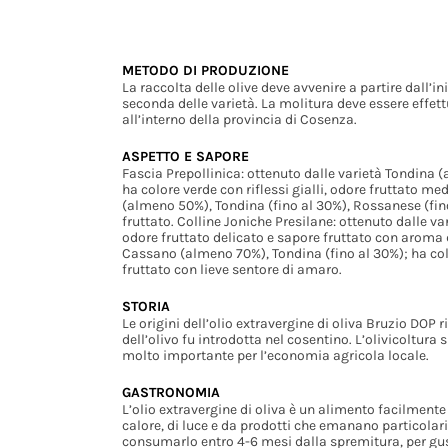
METODO DI PRODUZIONE
La raccolta delle olive deve avvenire a partire dall’i
seconda delle varietà. La molitura deve essere effet
all’interno della provincia di Cosenza.
ASPETTO E SAPORE
Fascia Prepollinica: ottenuto dalle varietà Tondina 
ha colore verde con riflessi gialli, odore fruttato med
(almeno 50%), Tondina (fino al 30%), Rossanese (fino
fruttato. Colline Joniche Presilane: ottenuto dalle v
odore fruttato delicato e sapore fruttato con aroma 
Cassano (almeno 70%), Tondina (fino al 30%); ha colo
fruttato con lieve sentore di amaro.
STORIA
Le origini dell’olio extravergine di oliva Bruzio DO
dell’olivo fu introdotta nel cosentino. L’olivicoltura 
molto importante per l’economia agricola locale.
GASTRONOMIA
L’olio extravergine di oliva è un alimento facilmente
calore, di luce e da prodotti che emanano particolar
consumarlo entro 4-6 mesi dalla spremitura, per gus