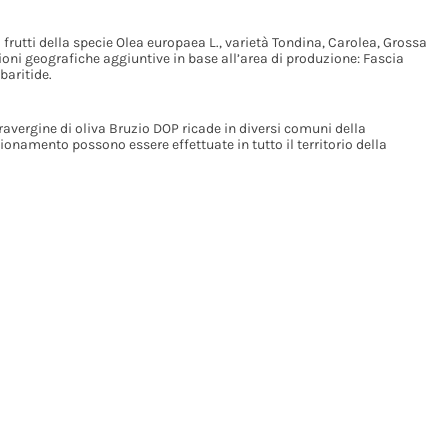
 frutti della specie Olea europaea L., varietà Tondina, Carolea, Grossa
i geografiche aggiuntive in base all’area di produzione: Fascia
baritide.
ravergine di oliva Bruzio DOP ricade in diversi comuni della
onamento possono essere effettuate in tutto il territorio della