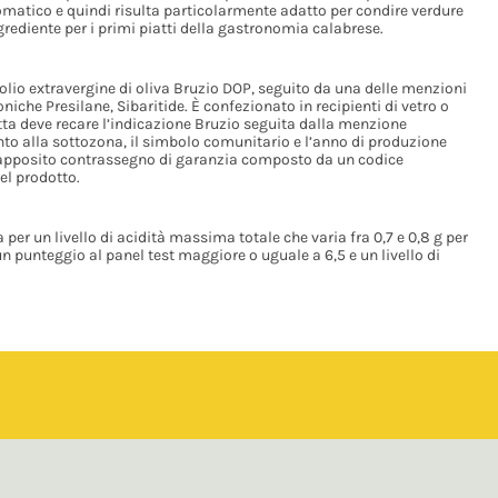
omatico e quindi risulta particolarmente adatto per condire verdure
ngrediente per i primi piatti della gastronomia calabrese.
lio extravergine di oliva Bruzio DOP, seguito da una delle menzioni
oniche Presilane, Sibaritide. È confezionato in recipienti di vetro o
tta deve recare l’indicazione Bruzio seguita dalla menzione
nto alla sottozona, il simbolo comunitario e l’anno di produzione
 l’apposito contrassegno di garanzia composto da un codice
el prodotto.
a per un livello di acidità massima totale che varia fra 0,7 e 0,8 g per
n punteggio al panel test maggiore o uguale a 6,5 e un livello di