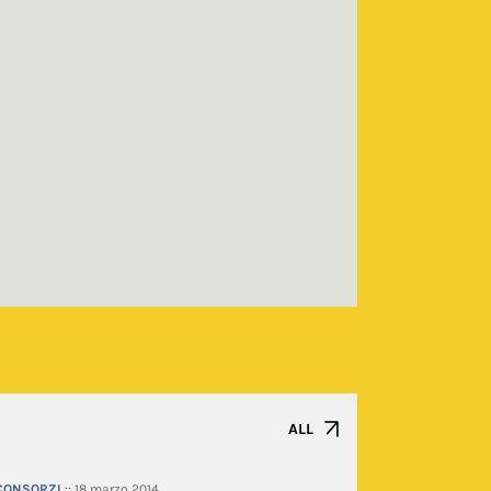
ALL
 CONSORZI
::
18 marzo 2014