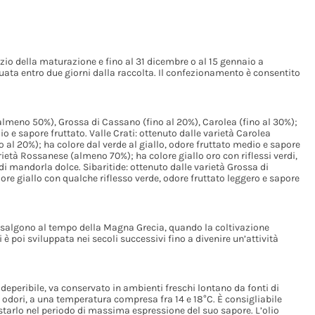
nizio della maturazione e fino al 31 dicembre o al 15 gennaio a
tuata entro due giorni dalla raccolta. Il confezionamento è consentito
(almeno 50%), Grossa di Cassano (fino al 20%), Carolea (fino al 30%);
io e sapore fruttato. Valle Crati: ottenuto dalle varietà Carolea
 al 20%); ha colore dal verde al giallo, odore fruttato medio e sapore
arietà Rossanese (almeno 70%); ha colore giallo oro con riflessi verdi,
di mandorla dolce. Sibaritide: ottenuto dalle varietà Grossa di
re giallo con qualche riflesso verde, odore fruttato leggero e sapore
P risalgono al tempo della Magna Grecia, quando la coltivazione
si è poi sviluppata nei secoli successivi fino a divenire un’attività
 deperibile, va conservato in ambienti freschi lontano da fonti di
i odori, a una temperatura compresa fra 14 e 18°C. È consigliabile
tarlo nel periodo di massima espressione del suo sapore. L’olio