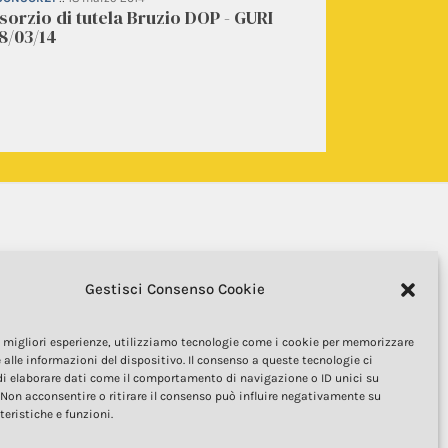
orzio di tutela Bruzio DOP - GURI
8/03/14
Gestisci Consenso Cookie
le migliori esperienze, utilizziamo tecnologie come i cookie per memorizzare
 alle informazioni del dispositivo. Il consenso a queste tecnologie ci
COPYRIGHT 2025
i elaborare dati come il comportamento di navigazione o ID unici su
uesto sito web sono di proprietà della Fondazione Qualivita e
 Non acconsentire o ritirare il consenso può influire negativamente su
la normativa sulla proprietà intellettuale. È vietata la copia,
teristiche e funzioni.
 e la pubblicazione, in qualsiasi forma, dei contenuti e delle
immagini senza espressa autorizzazione dell’autore.