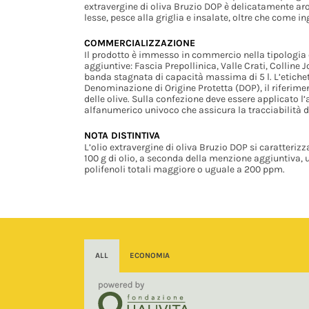
extravergine di oliva Bruzio DOP è delicatamente ar
lesse, pesce alla griglia e insalate, oltre che come i
COMMERCIALIZZAZIONE
Il prodotto è immesso in commercio nella tipologia o
aggiuntive: Fascia Prepollinica, Valle Crati, Colline J
banda stagnata di capacità massima di 5 l. L’etiche
Denominazione di Origine Protetta (DOP), il riferime
delle olive. Sulla confezione deve essere applicato
alfanumerico univoco che assicura la tracciabilità d
NOTA DISTINTIVA
L’olio extravergine di oliva Bruzio DOP si caratterizz
100 g di olio, a seconda della menzione aggiuntiva, u
polifenoli totali maggiore o uguale a 200 ppm.
ALL
ECONOMIA